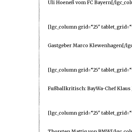
Uli Hoeneß vom FC Bayern[/lgc_co
[lgc_column grid=“25″ tablet_grid=“
Gastgeber Marco Klewenhagen[/lg
[lgc_column grid=“25″ tablet_grid=“
Fußballkritisch: BayWa-Chef Klaus 
[lgc_column grid=“25″ tablet_grid=“
Thorsten Mattig von BMW[/lgc_co