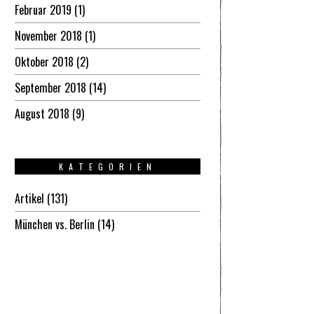
Februar 2019
(1)
November 2018
(1)
Oktober 2018
(2)
September 2018
(14)
August 2018
(9)
KATEGORIEN
Artikel
(131)
München vs. Berlin
(14)
Gmund
Ausstellung: 4 Fäuste für die Ewigkeit
Peter Ehm
Peter E
Mai 19, 2026
Mai 5, 20
Der Münchner WM-Kampf war ein Weltereignis.
Im Tegerns
Muhammad Ali besiegte in der Olympiahalle Richard
ist er „Ki
Dunn. Das war vor 50 Jahren. Jetzt das künstlerische
[...]