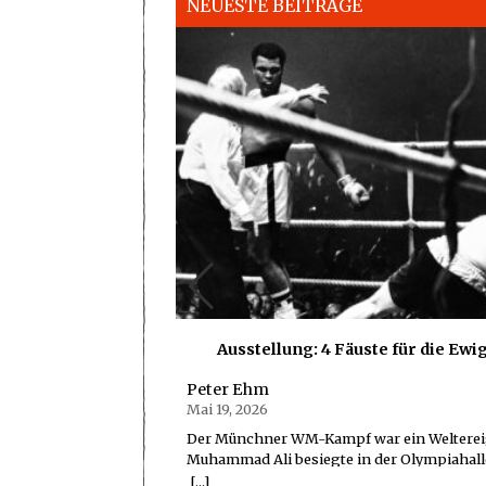
NEUESTE BEITRÄGE
meister aus der
Ausstellung: 4 Fäuste für die Ewi
Peter Ehm
Mai 19, 2026
Der Münchner WM-Kampf war ein Welterei
ri, im Rest der Welt
Muhammad Ali besiegte in der Olympiahall
Kohler, 63, Chef von
Dunn. Das war vor 50 Jahren. Jetzt das küns
[...]