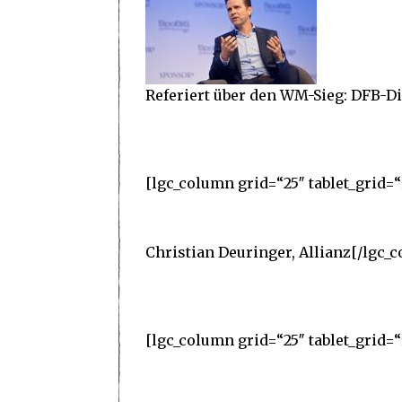
Referiert über den WM-Sieg: DFB-Di
[lgc_column grid=“25″ tablet_grid=“
Christian Deuringer, Allianz[/lgc_
[lgc_column grid=“25″ tablet_grid=“