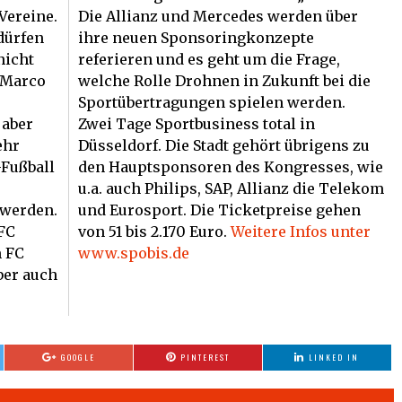
Vereine.
Die Allianz und Mercedes werden über
dürfen
ihre neuen Sponsoringkonzepte
nicht
referieren und es geht um die Frage,
 Marco
welche Rolle Drohnen in Zukunft bei die
Sportübertragungen spielen werden.
 aber
Zwei Tage Sportbusiness total in
ehr
Düsseldorf. Die Stadt gehört übrigens zu
-Fußball
den Hauptsponsoren des Kongresses, wie
u.a. auch Philips, SAP, Allianz die Telekom
 werden.
und Eurosport. Die Ticketpreise gehen
FC
von 51 bis 2.170 Euro.
Weitere Infos unter
 FC
www.spobis.de
ber auch
GOOGLE
PINTEREST
LINKED IN