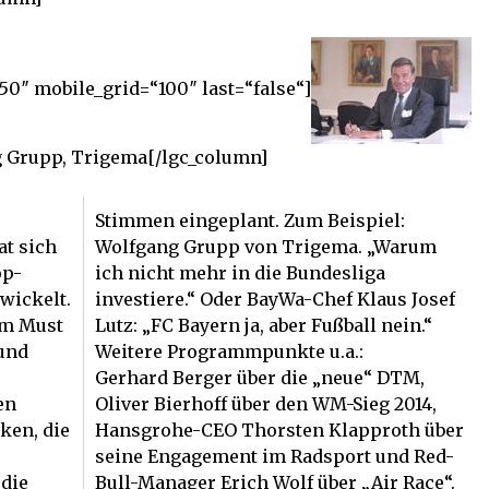
50″ mobile_grid=“100″ last=“false“]
g Grupp, Trigema[/lgc_column]
Stimmen eingeplant. Zum Beispiel:
at sich
Wolfgang Grupp von Trigema. „Warum
op-
ich nicht mehr in die Bundesliga
wickelt.
investiere.“ Oder BayWa-Chef Klaus Josef
um Must
Lutz: „FC Bayern ja, aber Fußball nein.“
und
Weitere Programmpunkte u.a.:
Gerhard Berger über die „neue“ DTM,
en
Oliver Bierhoff über den WM-Sieg 2014,
ken, die
Hansgrohe-CEO Thorsten Klapproth über
seine Engagement im Radsport und Red-
 die
Bull-Manager Erich Wolf über „Air Race“.