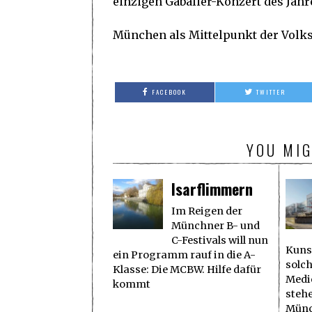
einzigen Gabalier-Konzert des Jahres
München als Mittelpunkt der Volk
FACEBOOK
TWITTER
YOU MIG
Isarflimmern
Im Reigen der
Münchner B- und
C-Festivals will nun
Kuns
ein Programm rauf in die A-
solc
Klasse: Die MCBW. Hilfe dafür
Medie
kommt
stehe
Münc