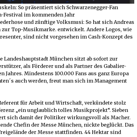
uskeln: So präsentiert sich Schwarzenegger-Fan
n-Festival im kommenden Jahr
ederhose und zünftige Volksmusi: So hat sich Andreas
n zur Top-Musikmarke. entwickelt. Andere Logos, wie
resenter, sind nicht vorgesehen im Cash-Konzept des
die Landeshauptstadt München sitzt ab sofort zur
stützer, als Förderer und als Partner des Gabalier-
ten Jahres. Mindestens 100.000 Fans aus ganz Europa
nten´s auch werden, freut man sich im Management
erent für Arbeit und Wirtschaft, verkündete stolz
renz „ein unglaublich tolles Musikprojekt“. Sieben
rt sich damit der Politiker wirkungsvoll als Macher.
tende Chefin der Messe München, nickte beglückt. Das
Freigelände der Messe stattfinden. 44 Hektar sind