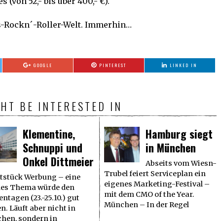
 (von 52,- bis über 400,- €).
s-Rockn´-Roller-Welt. Immerhin…
GOOGLE
PINTEREST
LINKED IN
HT BE INTERESTED IN
Klementine,
Hamburg siegt
Schnuppi und
in München
Onkel Dittmeier
Abseits vom Wiesn-
Trubel feiert Serviceplan ein
tstück Werbung – eine
eigenes Marketing-Festival –
hes Thema würde den
mit dem CMO of the Year.
ntagen (23.-25.10.) gut
München – In der Regel
n. Läuft aber nicht in
hen, sondern in