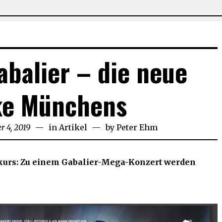
balier – die neue
e Münchens
 4, 2019
November
in
Artikel
by
Peter Ehm
4,
2019
urs: Zu einem Gabalier-Mega-Konzert werden