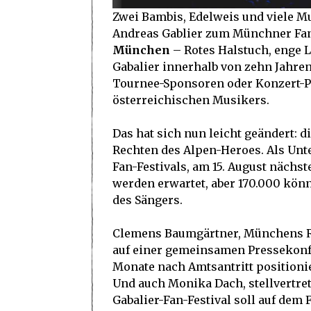
Zwei Bambis, Edelweis und viele M
Andreas Gablier zum Münchner Fa
München
– Rotes Halstuch, enge L
Gabalier innerhalb von zehn Jahre
Tournee-Sponsoren oder Konzert-P
österreichischen Musikers.
Das hat sich nun leicht geändert: 
Rechten des Alpen-Heroes. Als Unter
Fan-Festivals, am 15. August nächs
werden erwartet, aber 170.000 kön
des Sängers.
Clemens Baumgärtner, Münchens Ref
auf einer gemeinsamen Pressekonfe
Monate nach Amtsantritt positionie
Und auch Monika Dach, stellvertre
Gabalier-Fan-Festival soll auf dem 