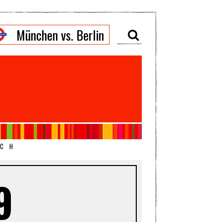
München vs. Berlin
ICH
9