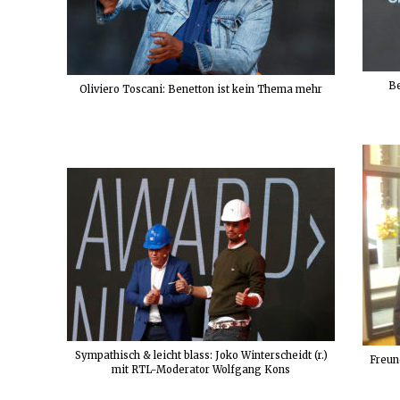
Be
Oliviero Toscani: Benetton ist kein Thema mehr
Sympathisch & leicht blass: Joko Winterscheidt (r.)
Freun
mit RTL-Moderator Wolfgang Kons