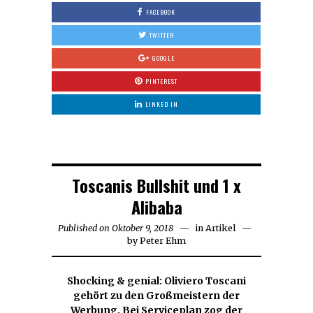
FACEBOOK
TWITTER
GOOGLE
PINTEREST
LINKED IN
Toscanis Bullshit und 1 x
Alibaba
Published on
Oktober 9, 2018
Oktober
in
Artikel
by
Peter Ehm
29,
2018
Shocking & genial: Oliviero Toscani
gehört zu den Großmeistern der
Werbung. Bei Serviceplan zog der