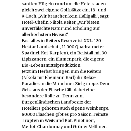
sanften Hügeln rund um die Hotels laden
gleich zwei eigene Golfplätze ein, 18- und
9-Loch. „Wir brauchen kein Halligalli“, sagt
Hotel-Chefin Nikola Reiter, „wir bieten
unverfälschte Natur und Erholung auf
allerhöchstem Niveau.“
Fast alles in Reiters Reserve ist XXL: 120
Hektar Landschaft, 11.000 Quadratmeter
Spa (incl. Koi-Karpfen), ein Reitstall mit 30
Lipizzanern, ein Blumenpark, die eigene
Bio-Lebensmittelproduktion.
Jetzt im Herbst bringen nun die Reiters
(Nikola mit Ehemann Karl) ihr Relax-
Paradies in die Münchner Zielgruppe. Dem
Geist aus der Flasche fällt dabei eine
besondere Rolle zu. Denn zum
Burgenländischen Landbesitz der
Hoteliers gehören auch eigene Weinberge.
80.000 Flaschen gibt es pro Saison. Feinste
Tropfen in Weiß und Rot. Pinot noir,
Merlot, Chardonnay und Grüner Veltliner.