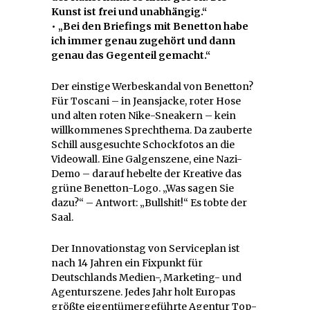
Kunst ist frei und unabhängig.“
• „Bei den Briefings mit Benetton habe
ich immer genau zugehört und dann
genau das Gegenteil gemacht.“
Der einstige Werbeskandal von Benetton?
Für Toscani – in Jeansjacke, roter Hose
und alten roten Nike-Sneakern – kein
willkommenes Sprechthema. Da zauberte
Schill ausgesuchte Schockfotos an die
Videowall. Eine Galgenszene, eine Nazi-
Demo – darauf hebelte der Kreative das
grüne Benetton-Logo. „Was sagen Sie
dazu?“ – Antwort: „Bullshit!“ Es tobte der
Saal.
Der Innovationstag von Serviceplan ist
nach 14 Jahren ein Fixpunkt für
Deutschlands Medien-, Marketing- und
Agenturszene. Jedes Jahr holt Europas
größte eigentümergeführte Agentur Top-