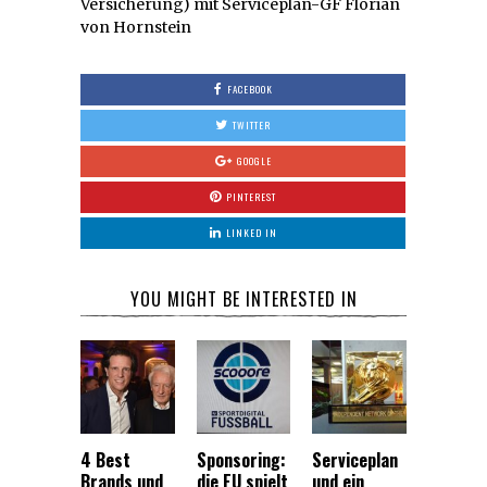
Versicherung) mit Serviceplan-GF Florian
von Hornstein
FACEBOOK
TWITTER
GOOGLE
PINTEREST
LINKED IN
YOU MIGHT BE INTERESTED IN
4 Best
Sponsoring:
Serviceplan
Brands und
die EU spielt
und ein