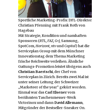
Sportliche Marketing-Profis: DFL-Direktor
Christian Pfenning mit Frank Roth von
Hagebau
Mit Strategie, Kondition und namhaften
Sponsoren (
RTL, FAZ, G+J,
Samsung,
SpotCom,
Horizont, ntv
und
Capital
) hat die
Serviceplan Group mit dem Münchner
Innovationstag dem Thema Marketing
frische Reichweite verleihen. Ähnliche
Gattungs-Promotion leistet übrigens auch
Christian Baertschi
, der Chef von
Serviceplan in Zürich. Bereits zwei Mal ist
unter seiner Leitung der Schweizer
„Marketeer of the year“ gekürt worden.
Einmal war das
Carl Elsener
vom
berühmten Taschenmesser-Werk
Victorinox und dann
David Allemann
,
Mitgründer der Bestseller-Sneaker On.