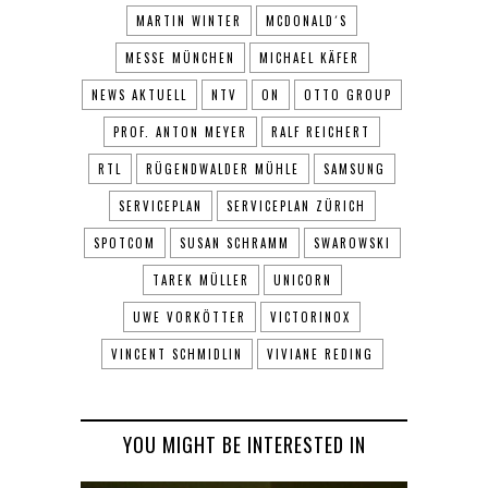
MARTIN WINTER
MCDONALD´S
MESSE MÜNCHEN
MICHAEL KÄFER
NEWS AKTUELL
NTV
ON
OTTO GROUP
PROF. ANTON MEYER
RALF REICHERT
RTL
RÜGENDWALDER MÜHLE
SAMSUNG
SERVICEPLAN
SERVICEPLAN ZÜRICH
SPOTCOM
SUSAN SCHRAMM
SWAROWSKI
TAREK MÜLLER
UNICORN
UWE VORKÖTTER
VICTORINOX
VINCENT SCHMIDLIN
VIVIANE REDING
YOU MIGHT BE INTERESTED IN