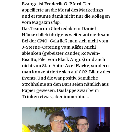
Evangelist
Frederik G. Pferd
. Der
appellierte an die Moral des Marketings –
und erstaunte damit nicht nur die Kollegen
vom Magazin
Clap
.
Das Team um Chefredakteur
Daniel
Häuser
blieb übrigens weiter aufmerksam.
Bei der CMO-Gala ließ man sich nicht vom
3-Sterne-Catering vom
Käfer Michi
ablenken (gebeizter Zander, Rotwein-
Risotto, Filet vom Black Angus) und auch
nicht von Star-Autor
Axel Hacke
, sondern
man konzentrierte sich auf CO2-Bilanz des
Events. Und die war positiv. Sämtliche
Strohhalme an den Bars seien nämlich aus
Papier gewesen. Das lappe zwar beim
Trinken etwas, aber immerhin….