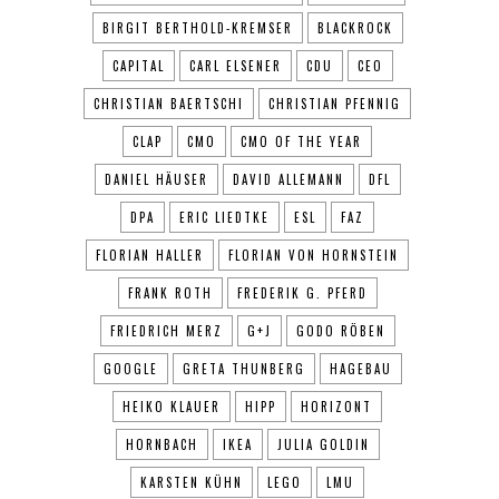
BIRGIT BERTHOLD-KREMSER
BLACKROCK
CAPITAL
CARL ELSENER
CDU
CEO
CHRISTIAN BAERTSCHI
CHRISTIAN PFENNIG
CLAP
CMO
CMO OF THE YEAR
DANIEL HÄUSER
DAVID ALLEMANN
DFL
DPA
ERIC LIEDTKE
ESL
FAZ
FLORIAN HALLER
FLORIAN VON HORNSTEIN
FRANK ROTH
FREDERIK G. PFERD
FRIEDRICH MERZ
G+J
GODO RÖBEN
GOOGLE
GRETA THUNBERG
HAGEBAU
HEIKO KLAUER
HIPP
HORIZONT
HORNBACH
IKEA
JULIA GOLDIN
KARSTEN KÜHN
LEGO
LMU