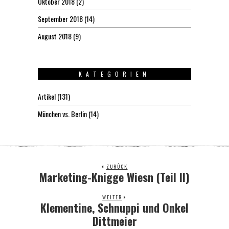
Oktober 2018
(2)
September 2018
(14)
August 2018
(9)
KATEGORIEN
Artikel
(131)
München vs. Berlin
(14)
ZURÜCK
Marketing-Knigge Wiesn (Teil II)
Previous
post:
WEITER
Klementine, Schnuppi und Onkel
Next
post:
Dittmeier