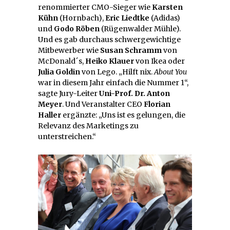
renommierter CMO-Sieger wie
Karsten
Kühn
(Hornbach),
Eric Liedtke
(Adidas)
und
Godo Röben
(Rügenwalder Mühle).
Und es gab durchaus schwergewichtige
Mitbewerber wie
Susan Schramm
von
McDonald´s,
Heiko Klauer
von Ikea oder
Julia Goldin
von Lego. „Hilft nix.
About You
war in diesem Jahr einfach die Nummer 1“,
sagte Jury-Leiter
Uni-Prof. Dr. Anton
Meyer
. Und Veranstalter CEO
Florian
Haller
ergänzte: „Uns ist es gelungen, die
Relevanz des Marketings zu
unterstreichen.“