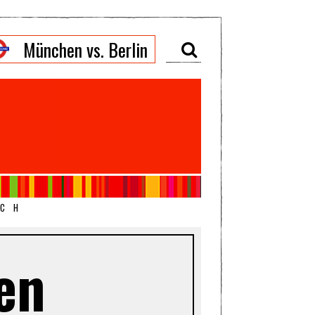
München vs. Berlin
ICH
en