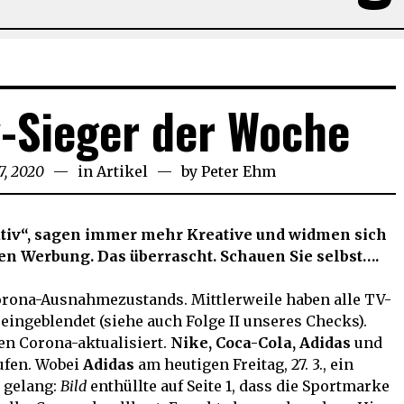
v-Sieger der Woche
7, 2020
März
in
Artikel
by
Peter Ehm
27,
2020
tiv“, sagen immer mehr Kreative und widmen sich
n Werbung. Das überrascht. Schauen Sie selbst….
orona-Ausnahmezustands. Mittlerweile haben alle TV-
ingeblendet (siehe auch Folge II unseres Checks).
n Corona-aktualisiert.
Nike, Coca-Cola, Adidas
und
ufen. Wobei
Adidas
am heutigen Freitag, 27. 3., ein
 gelang:
Bild
enthüllte auf Seite 1, dass die Sportmarke