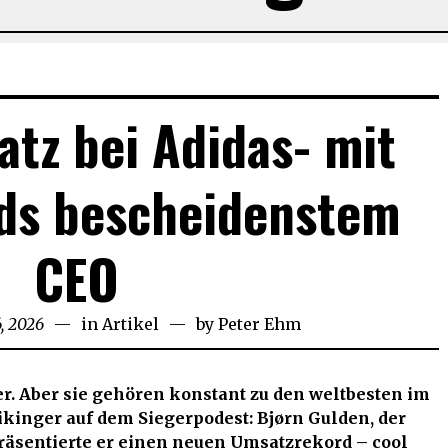
tz bei Adidas- mit
ds bescheidenstem
CEO
, 2026
März
in
Artikel
by
Peter Ehm
6,
2026
er. Aber sie gehören konstant zu den weltbesten im
Wikinger auf dem Siegerpodest: Bjørn Gulden, der
präsentierte er einen neuen Umsatzrekord – cool