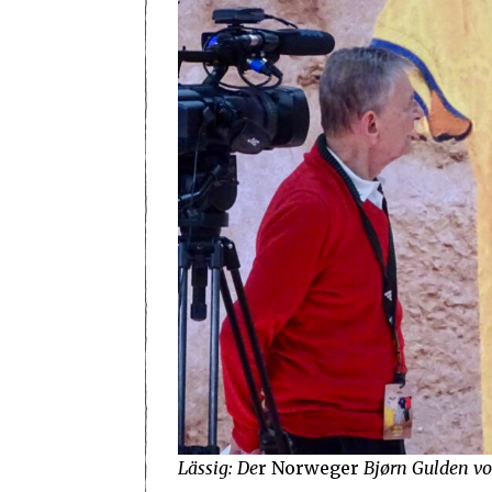
Lässig: De
r Norweger
Bjørn Gulden vo