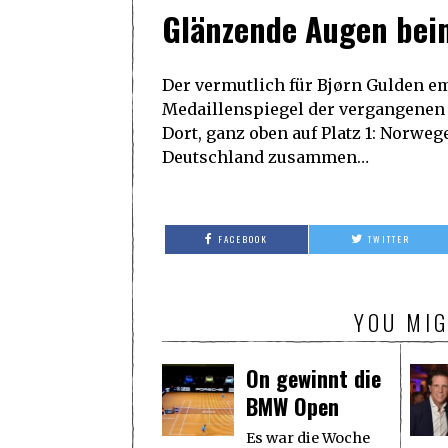
Glänzende Augen bei
Der vermutlich für Bjørn Gulden e
Medaillenspiegel der vergangenen
Dort, ganz oben auf Platz 1: Norwe
Deutschland zusammen…
FACEBOOK
TWITTER
YOU MIG
On gewinnt die
BMW Open
Es war die Woche