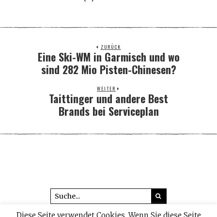
ZURÜCK
Eine Ski-WM in Garmisch und wo
Previous
post:
sind 282 Mio Pisten-Chinesen?
WEITER
Taittinger und andere Best
Next
post:
Brands bei Serviceplan
Diese Seite verwendet Cookies. Wenn Sie diese Seite