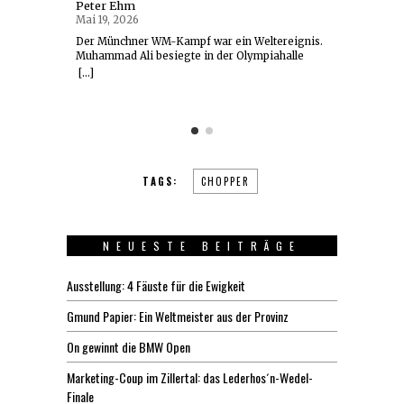
Peter Ehm
Peter 
Mai 19, 2026
Mai 5, 2
Der Münchner WM-Kampf war ein Weltereignis.
st der
Im Teger
Muhammad Ali besiegte in der Olympiahalle
r, 63,
Welt ist 
Richard Dunn. Das war vor 50 Jahren. Jetzt das
[...]
n-Fans
Chef vo
künstlerische Comeback des Kampfes. Das
[...]
n die
pilgerte
Münchner Boxwerk zeigt historische Fotos und
Es ist
historis
Box-Kunst. 24. Mai 1976: München lieferte ein
ohler in
eine fas
unglaubliches TV-Weltspektakel. Das waren noch
 Während
seiner B
Zeiten. NBC hatte die Rechte für Amerika
sich in 
gekauft, für die damals…
TAGS:
CHOPPER
NEUESTE BEITRÄGE
Ausstellung: 4 Fäuste für die Ewigkeit
Gmund Papier: Ein Weltmeister aus der Provinz
On gewinnt die BMW Open
Marketing-Coup im Zillertal: das Lederhos´n-Wedel-
Finale