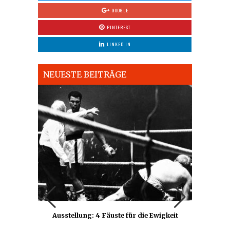
GOOGLE
PINTEREST
LINKED IN
NEUESTE BEITRÄGE
us der
Gmund
Ausstellung: 4 Fäuste für die Ewigkeit