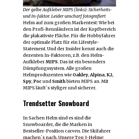
Der gelbe Aufkleber MIPS (links): Sicherheits-
und In-faktor. Leider unscharf fotografiert
Helm auf zum großen Markentest: Wie bei
den Profi-Rennläufern ist der Kopfbereich
die plakativste Fläche. Für die Hobbyfahrer
der optimale Platz für ein Lifestyle-
Statement. Und der Insider kennt auch die
dezenten In-Faktoren, z.B. den Helm-
Aufkleber
MIPS
. Das ist ein besonders
Dämpfungssystem. Alle großen
Helmproduzenten wie
Oakley
,
Alpina
,
K2
,
Spy
,
Poc
und
Smith
bieten MIPS an. Mit
MIPS läuft´s styliger und sicherer.
Trendsetter Snowboard
In Sachen Helm sind es sind die
Snowboarder, die die Marken in
Bestseller-Position carven. Die Skifahrer
machen´s nach. Unsere Top 3-Helme: