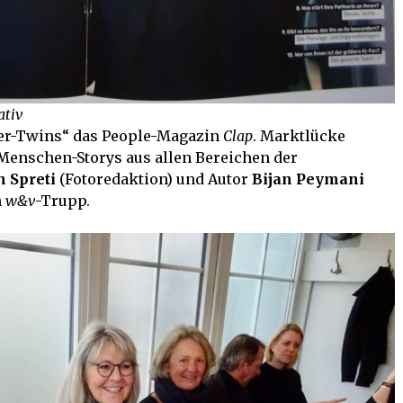
ativ
er-Twins“ das People-Magazin
Clap
. Marktlücke
 Menschen-Storys aus allen Bereichen der
 Spreti
(Fotoredaktion) und Autor
Bijan Peymani
m
w&v
-Trupp.