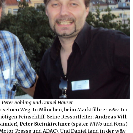
 Peter Böhling und Daniel Häuser
m seinen Weg. In München, beim Marktführer
w&v
. Im
tigen Feinschliff. Seine Ressortleiter:
Andreas Vill
Daimler),
Peter Steinkirchner
(später
WiWo
und
Focus
)
Motor-Presse und ADAC). Und Daniel fand in der w&v