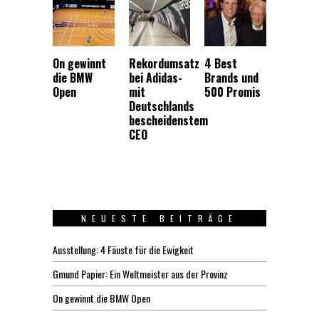
On gewinnt
Rekordumsatz
4 Best
die BMW
bei Adidas-
Brands und
Open
mit
500 Promis
Deutschlands
bescheidenstem
CEO
NEUESTE BEITRÄGE
Ausstellung: 4 Fäuste für die Ewigkeit
Gmund Papier: Ein Weltmeister aus der Provinz
On gewinnt die BMW Open