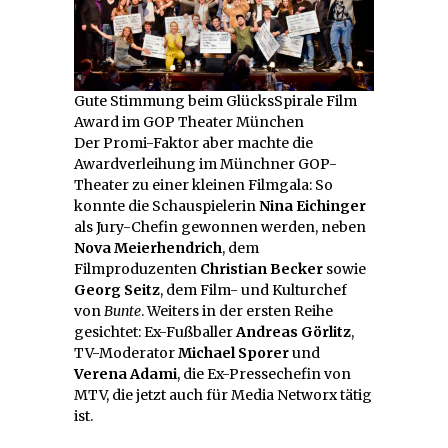
Gute Stimmung beim GlücksSpirale Film
Award im GOP Theater München
Der Promi-Faktor aber machte die
Awardverleihung im Münchner GOP-
Theater zu einer kleinen Filmgala: So
konnte die Schauspielerin
Nina Eichinger
als Jury-Chefin gewonnen werden, neben
Nova Meierhendrich
, dem
Filmproduzenten
Christian Becker
sowie
Georg Seitz
, dem Film- und Kulturchef
von
Bunte
. Weiters in der ersten Reihe
gesichtet: Ex-Fußballer
Andreas Görlitz
,
TV-Moderator
Michael Sporer
und
Verena Adami
, die Ex-Pressechefin von
MTV, die jetzt auch für Media Networx tätig
ist.