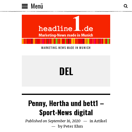
Menü
MARKETING-NEWS MADE IN MUNICH
DEL
Penny, Hertha und bett1 –
Sport-News digital
Published on
September 16, 2020
September
in
Artikel
by
Peter Ehm
16,
2020