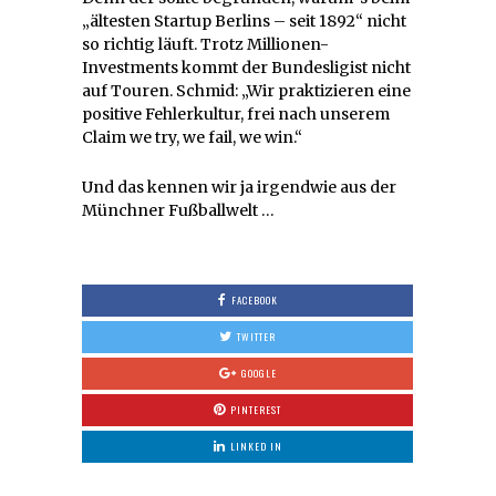
„ältesten Startup Berlins – seit 1892“ nicht
so richtig läuft. Trotz Millionen-
Investments kommt der Bundesligist nicht
auf Touren. Schmid: „Wir praktizieren eine
positive Fehlerkultur, frei nach unserem
Claim we try, we fail, we win.“
Und das kennen wir ja irgendwie aus der
Münchner Fußballwelt …
FACEBOOK
TWITTER
GOOGLE
PINTEREST
LINKED IN