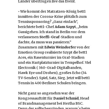
Länder übertrugen live das Event.
• Wie kommt der Matratzen-König bett1
inmitten der Corona-Krise plötzlich zum
Tennissponsoring? „Ganz einfach“,
berichtete bett1-Chef
Adam Szpyt
, „beim
Gassigehen. Ich stand in Berlin vor dem
verlassenen
Steffi-Graf
-Stadion und
dachte, da muss was passieren.“
Zusammen mit
Edwin Weindorfer
von der
Emotion Group realisierte Szypt die bett1
Aces, ein Rasenturnier im Graf-Stadion
und ein Hartplatzturnier in Tempelhof. Viel
Electronik ( 360-Grad-Digitalbanden,
Hawk Eye und Drohen), großes Echo (34
TV-Sender). Spiel, Satz, Sieg. Jetzt will bett1
Tennis in 400 Berliner Schulen bringen.
Nicht ganz so angenehm war der
Kongressauftritt für
Daniel Schmid
, Head
of Brandmanagement bei Hertha BSC.
Denn der sollte begründen, warum´s beim