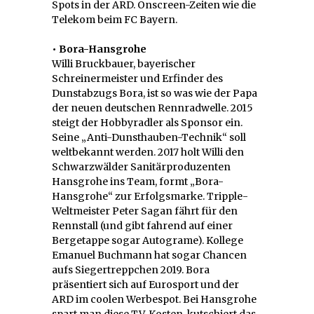
Spots in der ARD. Onscreen-Zeiten wie die
Telekom beim FC Bayern.
• Bora-Hansgrohe
Willi Bruckbauer, bayerischer
Schreinermeister und Erfinder des
Dunstabzugs Bora, ist so was wie der Papa
der neuen deutschen Rennradwelle. 2015
steigt der Hobbyradler als Sponsor ein.
Seine „Anti-Dunsthauben-Technik“ soll
weltbekannt werden. 2017 holt Willi den
Schwarzwälder Sanitärproduzenten
Hansgrohe ins Team, formt „Bora-
Hansgrohe“ zur Erfolgsmarke. Tripple-
Weltmeister Peter Sagan fährt für den
Rennstall (und gibt fahrend auf einer
Bergetappe sogar Autograme). Kollege
Emanuel Buchmann hat sogar Chancen
aufs Siegertreppchen 2019. Bora
präsentiert sich auf Eurosport und der
ARD im coolen Werbespot. Bei Hansgrohe
spart man diese TV-Kosten, kutschiert das