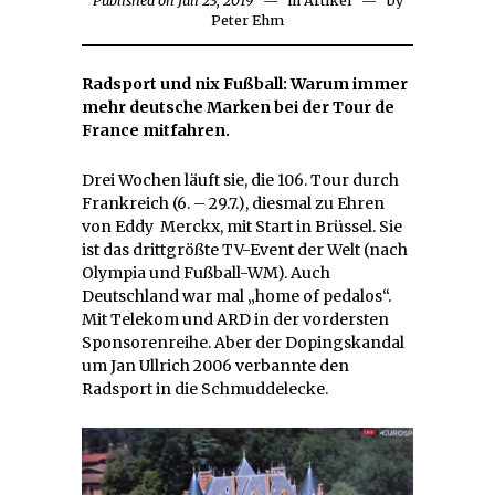
Published on
Juli 23, 2019
Juli
in
Artikel
by
Peter Ehm
25,
2019
Radsport und nix Fußball: Warum immer
mehr deutsche Marken bei der Tour de
France mitfahren.
Drei Wochen läuft sie, die 106. Tour durch
Frankreich (6. – 29.7.), diesmal zu Ehren
von Eddy Merckx, mit Start in Brüssel. Sie
ist das drittgrößte TV-Event der Welt (nach
Olympia und Fußball-WM). Auch
Deutschland war mal „home of pedalos“.
Mit Telekom und ARD in der vordersten
Sponsorenreihe. Aber der Dopingskandal
um Jan Ullrich 2006 verbannte den
Radsport in die Schmuddelecke.