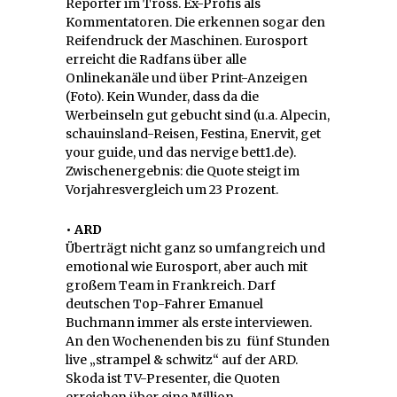
Reporter im Tross. Ex-Profis als
Kommentatoren. Die erkennen sogar den
Reifendruck der Maschinen. Eurosport
erreicht die Radfans über alle
Onlinekanäle und über Print-Anzeigen
(Foto). Kein Wunder, dass da die
Werbeinseln gut gebucht sind (u.a. Alpecin,
schauinsland-Reisen, Festina, Enervit, get
your guide, und das nervige bett1.de).
Zwischenergebnis: die Quote steigt im
Vorjahresvergleich um 23 Prozent.
• ARD
Überträgt nicht ganz so umfangreich und
emotional wie Eurosport, aber auch mit
großem Team in Frankreich. Darf
deutschen Top-Fahrer Emanuel
Buchmann immer als erste interviewen.
An den Wochenenden bis zu fünf Stunden
live „strampel & schwitz“ auf der ARD.
Skoda ist TV-Presenter, die Quoten
erreichen über eine Million.