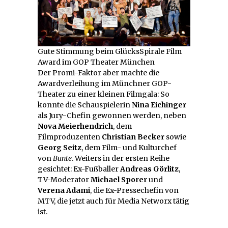
Gute Stimmung beim GlücksSpirale Film
Award im GOP Theater München
Der Promi-Faktor aber machte die
Awardverleihung im Münchner GOP-
Theater zu einer kleinen Filmgala: So
konnte die Schauspielerin
Nina Eichinger
als Jury-Chefin gewonnen werden, neben
Nova Meierhendrich
, dem
Filmproduzenten
Christian Becker
sowie
Georg Seitz
, dem Film- und Kulturchef
von
Bunte
. Weiters in der ersten Reihe
gesichtet: Ex-Fußballer
Andreas Görlitz
,
TV-Moderator
Michael Sporer
und
Verena Adami
, die Ex-Pressechefin von
MTV, die jetzt auch für Media Networx tätig
ist.