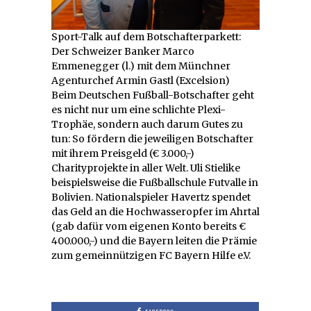
Sport-Talk auf dem Botschafterparkett:
Der Schweizer Banker Marco
Emmenegger (l.) mit dem Münchner
Agenturchef Armin Gastl (Excelsion)
Beim Deutschen Fußball-Botschafter geht
es nicht nur um eine schlichte Plexi-
Trophäe, sondern auch darum Gutes zu
tun: So fördern die jeweiligen Botschafter
mit ihrem Preisgeld (€ 3.000,-)
Charityprojekte in aller Welt. Uli Stielike
beispielsweise die Fußballschule Futvalle in
Bolivien. Nationalspieler Havertz spendet
das Geld an die Hochwasseropfer im Ahrtal
(gab dafür vom eigenen Konto bereits €
400.000,-) und die Bayern leiten die Prämie
zum gemeinnützigen FC Bayern Hilfe e.V.