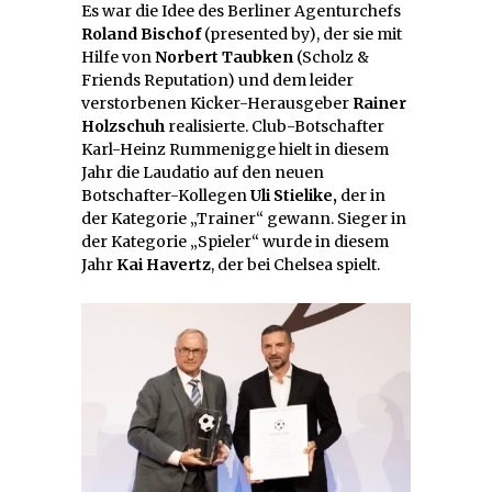
Es war die Idee des Berliner Agenturchefs
Roland Bischof
(presented by), der sie mit
Hilfe von
Norbert Taubken
(Scholz &
Friends Reputation) und dem leider
verstorbenen Kicker-Herausgeber
Rainer
Holzschuh
realisierte. Club-Botschafter
Karl-Heinz Rummenigge hielt in diesem
Jahr die Laudatio auf den neuen
Botschafter-Kollegen
Uli Stielike,
der in
der Kategorie „Trainer“ gewann. Sieger in
der Kategorie „Spieler“ wurde in diesem
Jahr
Kai Havertz
, der bei Chelsea spielt.