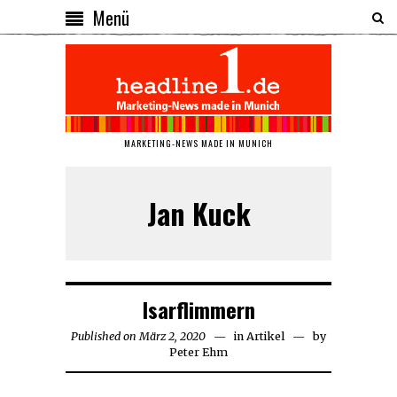
Menü
MARKETING-NEWS MADE IN MUNICH
Jan Kuck
Isarflimmern
Published on
März 2, 2020
März
in
Artikel
by
Peter Ehm
2,
2020