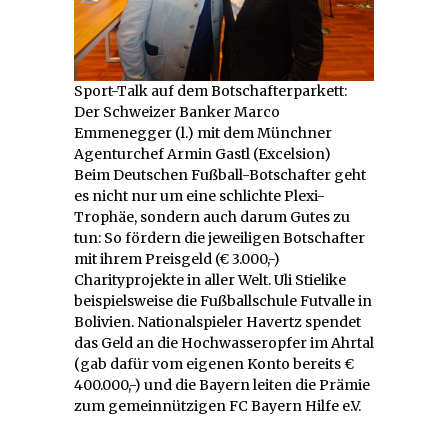
Sport-Talk auf dem Botschafterparkett:
Der Schweizer Banker Marco
Emmenegger (l.) mit dem Münchner
Agenturchef Armin Gastl (Excelsion)
Beim Deutschen Fußball-Botschafter geht
es nicht nur um eine schlichte Plexi-
Trophäe, sondern auch darum Gutes zu
tun: So fördern die jeweiligen Botschafter
mit ihrem Preisgeld (€ 3.000,-)
Charityprojekte in aller Welt. Uli Stielike
beispielsweise die Fußballschule Futvalle in
Bolivien. Nationalspieler Havertz spendet
das Geld an die Hochwasseropfer im Ahrtal
(gab dafür vom eigenen Konto bereits €
400.000,-) und die Bayern leiten die Prämie
zum gemeinnützigen FC Bayern Hilfe e.V.