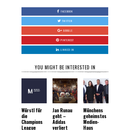
FACEBOOK
TWITTER
GOOGLE
PINTEREST
LINKED IN
YOU MIGHT BE INTERESTED IN
Würstl für
Jan Runau
Münchens
die
geht –
geheimstes
Champions
Adidas
Medien-
League
verliert
Haus