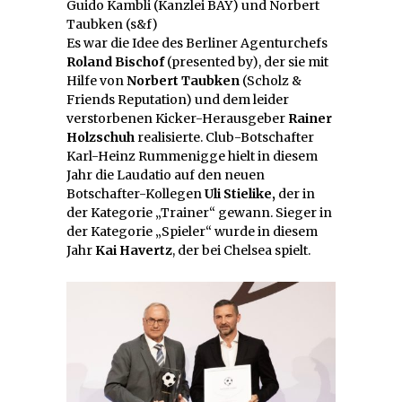
Guido Kambli (Kanzlei BAY) und Norbert
Taubken (s&f)
Es war die Idee des Berliner Agenturchefs
Roland Bischof
(presented by), der sie mit
Hilfe von
Norbert Taubken
(Scholz &
Friends Reputation) und dem leider
verstorbenen Kicker-Herausgeber
Rainer
Holzschuh
realisierte. Club-Botschafter
Karl-Heinz Rummenigge hielt in diesem
Jahr die Laudatio auf den neuen
Botschafter-Kollegen
Uli Stielike,
der in
der Kategorie „Trainer“ gewann. Sieger in
der Kategorie „Spieler“ wurde in diesem
Jahr
Kai Havertz
, der bei Chelsea spielt.