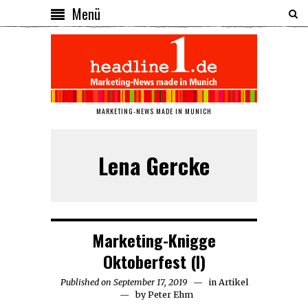
Menü
MARKETING-NEWS MADE IN MUNICH
Lena Gercke
Marketing-Knigge
Oktoberfest (I)
Published on
September 17, 2019
September
in
Artikel
by
Peter Ehm
18,
2019