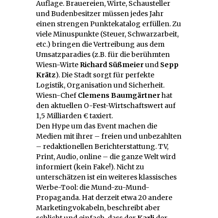
Auflage. Brauereien, Wirte, Schausteller
und Budenbesitzer müssen jedes Jahr
einen strengen Punktekatalog erfüllen. Zu
viele Minuspunkte (Steuer, Schwarzarbeit,
etc.) bringen die Vertreibung aus dem
Umsatzparadies (z.B. für die berühmten
Wiesn-Wirte
Richard Süßmeier
und
Sepp
Krätz
). Die Stadt sorgt für perfekte
Logistik, Organisation und Sicherheit.
Wiesn-Chef
Clemens Baumgärtner
hat
den aktuellen O-Fest-Wirtschaftswert auf
1,5 Milliarden € taxiert.
Den Hype um das Event machen die
Medien mit ihrer – freien und unbezahlten
– redaktionellen Berichterstattung. TV,
Print, Audio, online – die ganze Welt wird
informiert (kein Fake!). Nicht zu
unterschätzen ist ein weiteres klassisches
Werbe-Tool: die Mund-zu-Mund-
Propaganda. Hat derzeit etwa 20 andere
Marketingvokabeln, beschreibt aber