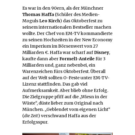
Es war in den 90ern, als der Münchner
Thomas Haffa
(Schüler des Medien-
Moguls
Leo Kirch
) das Oktoberfest zu
seinem internationalen Bestseller machen
wollte. Der Chef von EM-TV kommandierte
zu seinen Hochzeiten in der New Economy
ein Imperium im Börsenwert von 27
Milliarden €. Haffa war scharf auf
Disney
,
kaufte dann aber
Formel1-Anteile
für 3
Milliarden und, ganz nebenbei, ein
Warenzeichen fürs Oktoberfest. Überall
auf der Welt sollten O-Feste unter EM-TV-
Lizenz stattfinden. Das gab viel
Aufmerksamkeit. Aber blieb ohne Erfolg.
Die Zielgruppe pfiff auf die „Wiesn in der
Wüste“, düste lieber zum Original nach
München. „Geblendet vom eigenen Licht“
(
die Zeit
) verschwand Haffa aus der
Erfolgsspur.