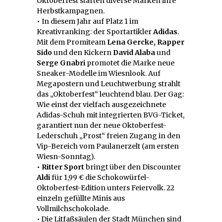
Oktoberfest starten diverse Marken ihre
Herbstkampagnen.
•
In diesem Jahr auf Platz 1 im
Kreativranking: der Sportartikler
Adidas
.
Mit dem Promiteam
Lena Gercke, Rapper
Sido
und den Kickern
David Alaba
und
Serge Gnabri
promotet die Marke neue
Sneaker-Modelle im Wiesnlook. Auf
Megapostern und Leuchtwerbung strahlt
das „Oktoberfest“ leuchtend blau. Der Gag:
Wie einst der vielfach ausgezeichnete
Adidas-Schuh mit integrierten BVG-Ticket,
garantiert nun der neue Oktoberfest-
Lederschuh „Prost“ freien Zugang in den
Vip-Bereich vom Paulanerzelt (am ersten
Wiesn-Sonntag).
• Ritter Sport
bringt über den Discounter
Aldi
für 1,99 € die Schokowürfel-
Oktoberfest-Edition unters Feiervolk. 22
einzeln gefüllte Minis aus
Vollmilchschokolade.
• Die Litfaßsäulen der Stadt München sind