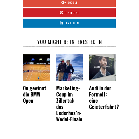
GOOGLE
PINTEREST
LINKED IN
YOU MIGHT BE INTERESTED IN
On gewinnt
Marketing-
Audi in der
die BMW
Coup im
Formel1:
Open
Zillertal:
eine
das
Geisterfahrt?
Lederhos´n-
Wedel-Finale