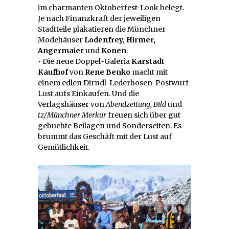
im charmanten Oktoberfest-Look belegt.
Je nach Finanzkraft der jeweiligen
Stadtteile plakatieren die Münchner
Modehäuser
Lodenfrey, Hirmer,
Angermaier
und
Konen
.
• Die neue Doppel-Galeria
Karstadt
Kaufhof
von
Rene Benko
macht mit
einem edlen Dirndl-Lederhosen-Postwurf
Lust aufs Einkaufen. Und die
Verlagshäuser von
Abendzeitung, Bild
und
tz/Münchner Merkur
freuen sich über gut
gebuchte Beilagen und Sonderseiten. Es
brummt das Geschäft mit der Lust auf
Gemütlichkeit.