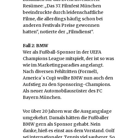
Resümee: „Das 37. Filmfest München
beeindruckte durch leidenschaftliche
Filme, die allerdings häufig schon bei
anderen Festivals Preise gewonnen
hatten“, notierte der „Filmdienst“.
Fall 2: BMW
Wer als Fußball-Sponsor in der UEFA
Champions League mitspielt, der ist so was
wie im Marketingparadies angelangt.
Nach diversen Fehltritten (Formel1,
America´s Cup) wollte BMW nun auch den
Aufstieg zu den Sponsoring-Champions.
Als neuer Automobilausrüster des FC
Bayern München.
Vor über 20 Jahren war die Ausgangslage
umgekehrt. Damals hätten die Fußballer
BMW gern als Sponsor gehabt. Nein
danke, hieß es einst aus dem Vorstand. Golf
sei internationaler, Tennis viel sauberer. So