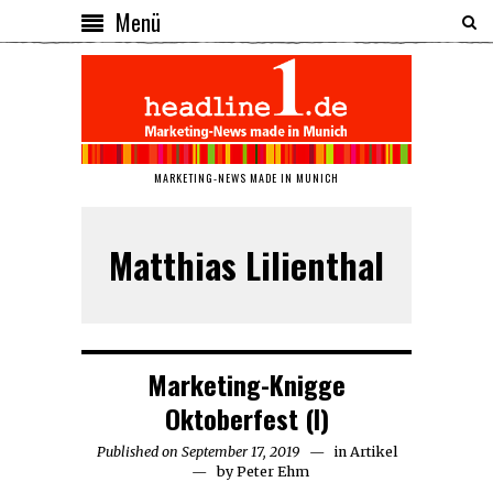
Menü
MARKETING-NEWS MADE IN MUNICH
Matthias Lilienthal
Marketing-Knigge
Oktoberfest (I)
Published on
September 17, 2019
September
in
Artikel
by
Peter Ehm
18,
2019