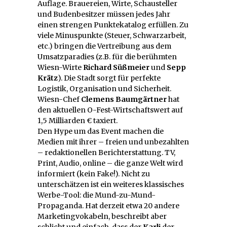
Auflage. Brauereien, Wirte, Schausteller
und Budenbesitzer müssen jedes Jahr
einen strengen Punktekatalog erfüllen. Zu
viele Minuspunkte (Steuer, Schwarzarbeit,
etc.) bringen die Vertreibung aus dem
Umsatzparadies (z.B. für die berühmten
Wiesn-Wirte
Richard Süßmeier
und
Sepp
Krätz
). Die Stadt sorgt für perfekte
Logistik, Organisation und Sicherheit.
Wiesn-Chef
Clemens Baumgärtner
hat
den aktuellen O-Fest-Wirtschaftswert auf
1,5 Milliarden € taxiert.
Den Hype um das Event machen die
Medien mit ihrer – freien und unbezahlten
– redaktionellen Berichterstattung. TV,
Print, Audio, online – die ganze Welt wird
informiert (kein Fake!). Nicht zu
unterschätzen ist ein weiteres klassisches
Werbe-Tool: die Mund-zu-Mund-
Propaganda. Hat derzeit etwa 20 andere
Marketingvokabeln, beschreibt aber