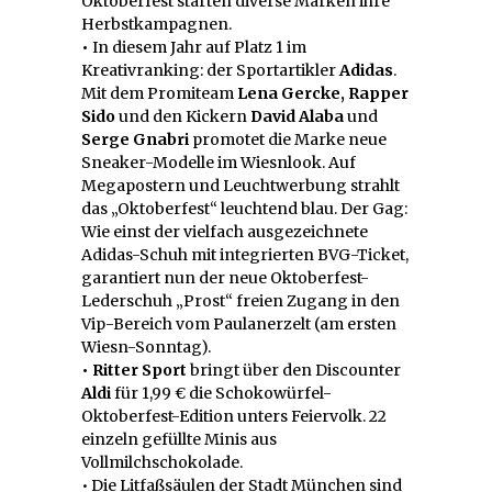
Oktoberfest starten diverse Marken ihre
Herbstkampagnen.
•
In diesem Jahr auf Platz 1 im
Kreativranking: der Sportartikler
Adidas
.
Mit dem Promiteam
Lena Gercke, Rapper
Sido
und den Kickern
David Alaba
und
Serge Gnabri
promotet die Marke neue
Sneaker-Modelle im Wiesnlook. Auf
Megapostern und Leuchtwerbung strahlt
das „Oktoberfest“ leuchtend blau. Der Gag:
Wie einst der vielfach ausgezeichnete
Adidas-Schuh mit integrierten BVG-Ticket,
garantiert nun der neue Oktoberfest-
Lederschuh „Prost“ freien Zugang in den
Vip-Bereich vom Paulanerzelt (am ersten
Wiesn-Sonntag).
• Ritter Sport
bringt über den Discounter
Aldi
für 1,99 € die Schokowürfel-
Oktoberfest-Edition unters Feiervolk. 22
einzeln gefüllte Minis aus
Vollmilchschokolade.
• Die Litfaßsäulen der Stadt München sind