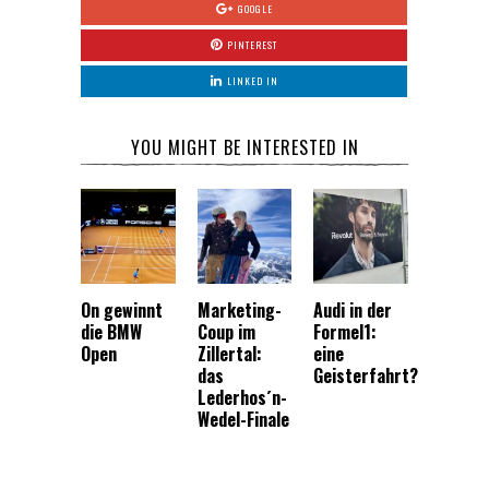
GOOGLE
PINTEREST
LINKED IN
YOU MIGHT BE INTERESTED IN
On gewinnt
Marketing-
Audi in der
die BMW
Coup im
Formel1:
Open
Zillertal:
eine
das
Geisterfahrt?
Lederhos´n-
Wedel-Finale