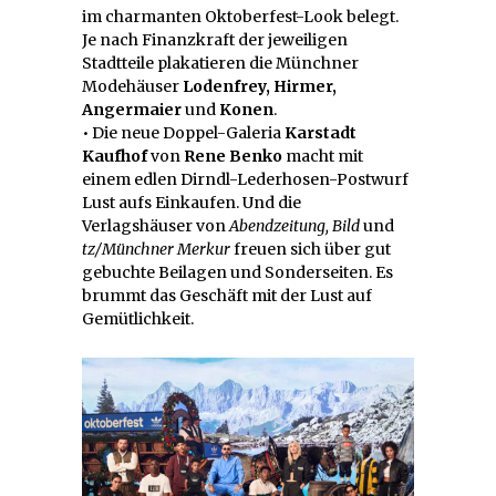
im charmanten Oktoberfest-Look belegt.
Je nach Finanzkraft der jeweiligen
Stadtteile plakatieren die Münchner
Modehäuser
Lodenfrey, Hirmer,
Angermaier
und
Konen
.
• Die neue Doppel-Galeria
Karstadt
Kaufhof
von
Rene Benko
macht mit
einem edlen Dirndl-Lederhosen-Postwurf
Lust aufs Einkaufen. Und die
Verlagshäuser von
Abendzeitung, Bild
und
tz/Münchner Merkur
freuen sich über gut
gebuchte Beilagen und Sonderseiten. Es
brummt das Geschäft mit der Lust auf
Gemütlichkeit.