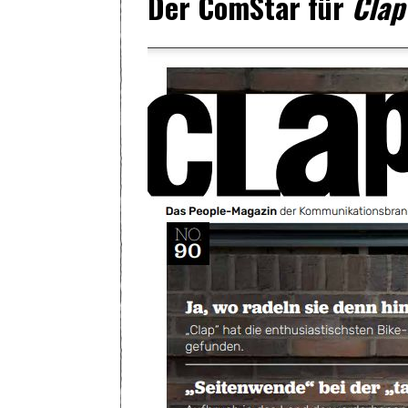
Der ComStar für
Clap