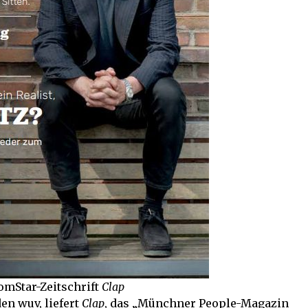
ComStar-Zeitschrift
Clap
en wuv, liefert
Clap
, das „Münchner People-Magazin