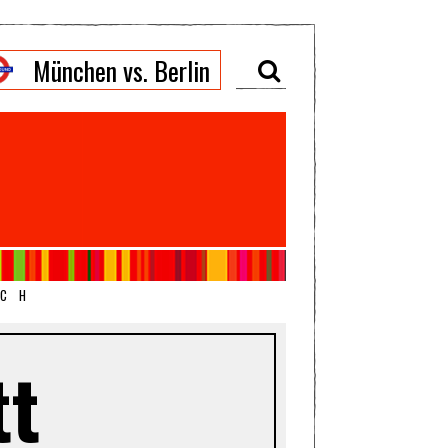
München vs. Berlin
ICH
tt