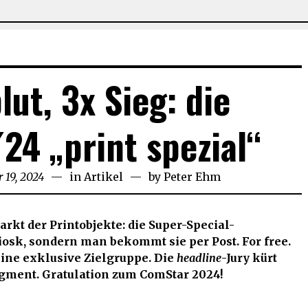
lut, 3x Sieg: die
24 „print spezial“
 19, 2024
Dezember
in
Artikel
by
Peter Ehm
19,
2024
arkt der Printobjekte: die Super-Special-
Kiosk, sondern man bekommt sie per Post. For free.
 eine exklusive Zielgruppe. Die
headline
-Jury kürt
egment. Gratulation zum ComStar 2024!