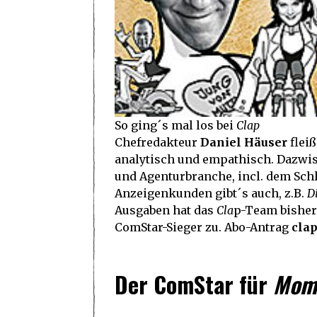
So ging´s mal los bei
Clap
Chefredakteur
Daniel Häuser
flei
analytisch und empathisch. Dazwis
und Agenturbranche, incl. dem Sch
Anzeigenkunden gibt´s auch, z.B.
D
Ausgaben hat das
Cla
p-Team bisher 
ComStar-Sieger zu. Abo-Antrag
clap
Der ComStar für
Mom