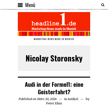
Menü
MARKETING-NEWS MADE IN MUNICH
Nicolay Storonsky
Audi in der Formel1: eine
Geisterfahrt?
Published on
März 20, 2026
März
in
Artikel
by
Peter Ehm
20,
2026