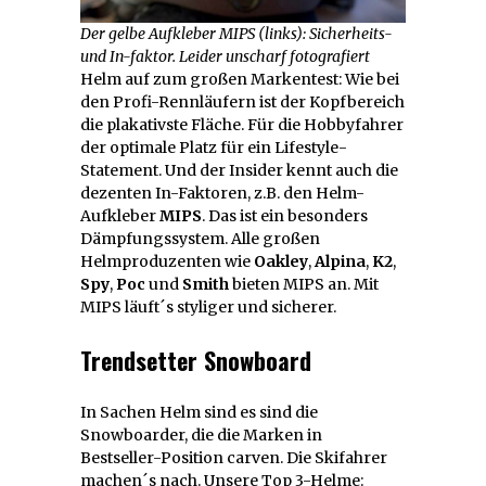
Der gelbe Aufkleber MIPS (links): Sicherheits-
und In-faktor. Leider unscharf fotografiert
Helm auf zum großen Markentest: Wie bei
den Profi-Rennläufern ist der Kopfbereich
die plakativste Fläche. Für die Hobbyfahrer
der optimale Platz für ein Lifestyle-
Statement. Und der Insider kennt auch die
dezenten In-Faktoren, z.B. den Helm-
Aufkleber
MIPS
. Das ist ein besonders
Dämpfungssystem. Alle großen
Helmproduzenten wie
Oakley
,
Alpina
,
K2
,
Spy
,
Poc
und
Smith
bieten MIPS an. Mit
MIPS läuft´s styliger und sicherer.
Trendsetter Snowboard
In Sachen Helm sind es sind die
Snowboarder, die die Marken in
Bestseller-Position carven. Die Skifahrer
machen´s nach. Unsere Top 3-Helme: