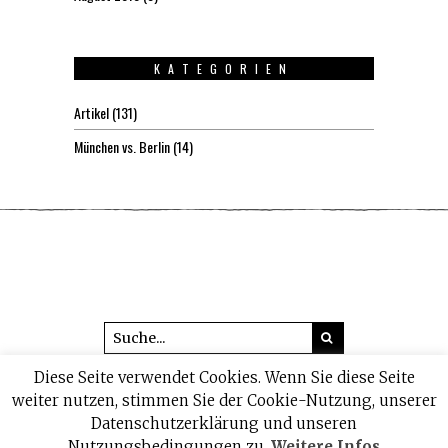
KATEGORIEN
Artikel
(131)
München vs. Berlin
(14)
Diese Seite verwendet Cookies. Wenn Sie diese Seite
© 2026 headline1.de
weiter nutzen, stimmen Sie der Cookie-Nutzung, unserer
Datenschutzerklärung und unseren
IMPRESSUM
DATENSCHUTZ
Nutzungsbedingungen zu.
Weitere Infos