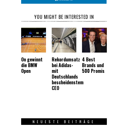
YOU MIGHT BE INTERESTED IN
On gewinnt
Rekordumsatz
4 Best
die BMW
bei Adidas-
Brands und
Open
mit
500 Promis
Deutschlands
bescheidenstem
CEO
NEUESTE BEITRÄGE