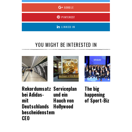
GOOGLE
PINTEREST
LINKED IN
YOU MIGHT BE INTERESTED IN
Rekordumsatz
Serviceplan
The big
bei Adidas-
und ein
happening
mit
Hauch von
of Sport-Biz
Deutschlands
Hollywood
bescheidenstem
CEO