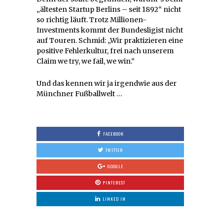
„ältesten Startup Berlins – seit 1892“ nicht
so richtig läuft. Trotz Millionen-
Investments kommt der Bundesligist nicht
auf Touren. Schmid: „Wir praktizieren eine
positive Fehlerkultur, frei nach unserem
Claim we try, we fail, we win.“
Und das kennen wir ja irgendwie aus der
Münchner Fußballwelt …
FACEBOOK
TWITTER
GOOGLE
PINTEREST
LINKED IN