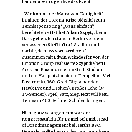
Länder übertrugen live das Event.
• Wie kommt der Matratzen-König bett1
inmitten der Corona-Krise plötzlich zum
Tennissponsoring? „Ganz einfach“,
berichtete bett1-Chef
Adam Szpyt
, „beim
Gassigehen. Ich stand in Berlin vor dem
verlassenen
Steffi-Graf
-Stadion und
dachte, da muss was passieren.“
Zusammen mit
Edwin Weindorfer
von der
Emotion Group realisierte Szypt die bett1
Aces, ein Rasenturnier im Graf-Stadion
und ein Hartplatzturnier in Tempelhof. Viel
Electronik ( 360-Grad-Digitalbanden,
Hawk Eye und Drohen), großes Echo (34
TV-Sender). Spiel, Satz, Sieg. Jetzt will bett1
Tennis in 400 Berliner Schulen bringen.
Nicht ganz so angenehm war der
Kongressauftritt für
Daniel Schmid
, Head
of Brandmanagement bei Hertha BSC.
Denn der sollte begründen, warum´s beim