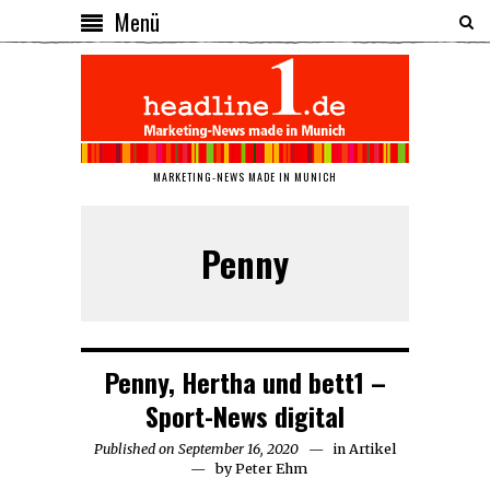
Menü
MARKETING-NEWS MADE IN MUNICH
Penny
Penny, Hertha und bett1 –
Sport-News digital
Published on
September 16, 2020
September
in
Artikel
by
Peter Ehm
16,
2020