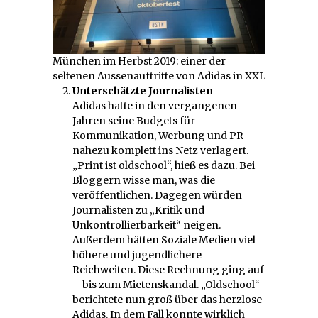
München im Herbst 2019: einer der
seltenen Aussenauftritte von Adidas in XXL
Unterschätzte Journalisten
Adidas hatte in den vergangenen
Jahren seine Budgets für
Kommunikation, Werbung und PR
nahezu komplett ins Netz verlagert.
„Print ist oldschool“, hieß es dazu. Bei
Bloggern wisse man, was die
veröffentlichen. Dagegen würden
Journalisten zu „Kritik und
Unkontrollierbarkeit“ neigen.
Außerdem hätten Soziale Medien viel
höhere und jugendlichere
Reichweiten. Diese Rechnung ging auf
– bis zum Mietenskandal. „Oldschool“
berichtete nun groß über das herzlose
Adidas. In dem Fall konnte wirklich