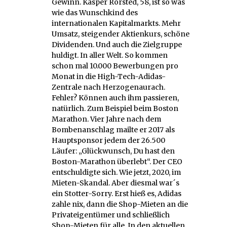
Gewinn. Kasper Rorsted, 58, ist so was
wie das Wunschkind des
internationalen Kapitalmarkts. Mehr
Umsatz, steigender Aktienkurs, schöne
Dividenden. Und auch die Zielgruppe
huldigt. In aller Welt. So kommen
schon mal 10.000 Bewerbungen pro
Monat in die High-Tech-Adidas-
Zentrale nach Herzogenaurach.
Fehler? Können auch ihm passieren,
natürlich. Zum Beispiel beim Boston
Marathon. Vier Jahre nach dem
Bombenanschlag mailte er 2017 als
Hauptsponsor jedem der 26.500
Läufer: „Glückwunsch, Du hast den
Boston-Marathon überlebt“. Der CEO
entschuldigte sich. Wie jetzt, 2020, im
Mieten-Skandal. Aber diesmal war´s
ein Stotter-Sorry. Erst hieß es, Adidas
zahle nix, dann die Shop-Mieten an die
Privateigentümer und schließlich
Shop-Mieten für alle. In den aktuellen