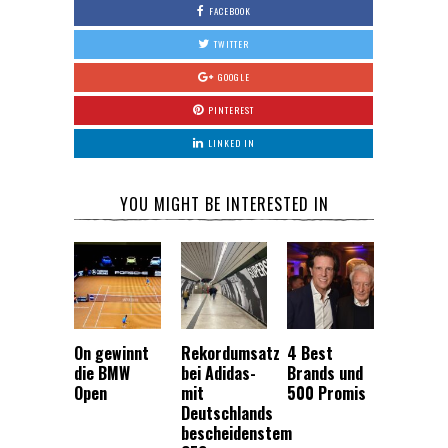
FACEBOOK
TWITTER
GOOGLE
PINTEREST
LINKED IN
YOU MIGHT BE INTERESTED IN
On gewinnt
Rekordumsatz
4 Best
die BMW
bei Adidas-
Brands und
Open
mit
500 Promis
Deutschlands
bescheidenstem