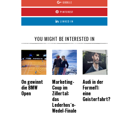
GOOGLE
PINTEREST
LINKED IN
YOU MIGHT BE INTERESTED IN
On gewinnt
Marketing-
Audi in der
die BMW
Coup im
Formel1:
Open
Zillertal:
eine
das
Geisterfahrt?
Lederhos´n-
Wedel-Finale