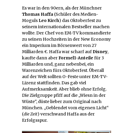
Es war in den 90ern, als der Münchner
Thomas Haffa
(Schüler des Medien-
Moguls
Leo Kirch
) das Oktoberfest zu
seinem internationalen Bestseller machen
wollte. Der Chef von EM-TV kommandierte
zu seinen Hochzeiten in der New Economy
ein Imperium im Börsenwert von 27
Milliarden €. Haffa war scharf auf
Disney
,
kaufte dann aber
Formel1-Anteile
für 3
Milliarden und, ganz nebenbei, ein
Warenzeichen fürs Oktoberfest. Überall
auf der Welt sollten O-Feste unter EM-TV-
Lizenz stattfinden. Das gab viel
Aufmerksamkeit. Aber blieb ohne Erfolg.
Die Zielgruppe pfiff auf die „Wiesn in der
Wüste“, düste lieber zum Original nach
München. „Geblendet vom eigenen Licht“
(
die Zeit
) verschwand Haffa aus der
Erfolgsspur.