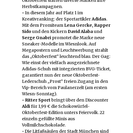
Oktoberfest starten diverse Marken ihre
Herbstkampagnen.
•
In diesem Jahr auf Platz 1 im
Kreativranking: der Sportartikler
Adidas
.
Mit dem Promiteam
Lena Gercke, Rapper
Sido
und den Kickern
David Alaba
und
Serge Gnabri
promotet die Marke neue
Sneaker-Modelle im Wiesnlook. Auf
Megapostern und Leuchtwerbung strahlt
das „Oktoberfest“ leuchtend blau. Der Gag:
Wie einst der vielfach ausgezeichnete
Adidas-Schuh mit integrierten BVG-Ticket,
garantiert nun der neue Oktoberfest-
Lederschuh „Prost“ freien Zugang in den
Vip-Bereich vom Paulanerzelt (am ersten
Wiesn-Sonntag).
• Ritter Sport
bringt über den Discounter
Aldi
für 1,99 € die Schokowürfel-
Oktoberfest-Edition unters Feiervolk. 22
einzeln gefüllte Minis aus
Vollmilchschokolade.
• Die Litfaßsäulen der Stadt München sind