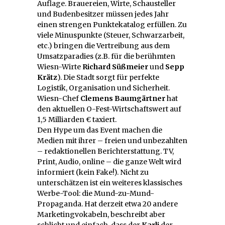
Auflage. Brauereien, Wirte, Schausteller
und Budenbesitzer müssen jedes Jahr
einen strengen Punktekatalog erfüllen. Zu
viele Minuspunkte (Steuer, Schwarzarbeit,
etc.) bringen die Vertreibung aus dem
Umsatzparadies (z.B. für die berühmten
Wiesn-Wirte
Richard Süßmeier
und
Sepp
Krätz
). Die Stadt sorgt für perfekte
Logistik, Organisation und Sicherheit.
Wiesn-Chef
Clemens Baumgärtner
hat
den aktuellen O-Fest-Wirtschaftswert auf
1,5 Milliarden € taxiert.
Den Hype um das Event machen die
Medien mit ihrer – freien und unbezahlten
– redaktionellen Berichterstattung. TV,
Print, Audio, online – die ganze Welt wird
informiert (kein Fake!). Nicht zu
unterschätzen ist ein weiteres klassisches
Werbe-Tool: die Mund-zu-Mund-
Propaganda. Hat derzeit etwa 20 andere
Marketingvokabeln, beschreibt aber