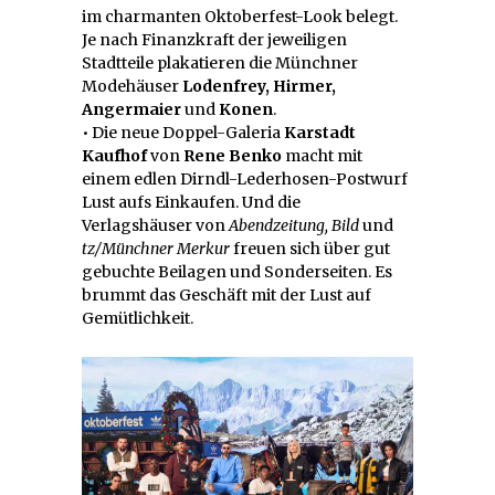
im charmanten Oktoberfest-Look belegt.
Je nach Finanzkraft der jeweiligen
Stadtteile plakatieren die Münchner
Modehäuser
Lodenfrey, Hirmer,
Angermaier
und
Konen
.
• Die neue Doppel-Galeria
Karstadt
Kaufhof
von
Rene Benko
macht mit
einem edlen Dirndl-Lederhosen-Postwurf
Lust aufs Einkaufen. Und die
Verlagshäuser von
Abendzeitung, Bild
und
tz/Münchner Merkur
freuen sich über gut
gebuchte Beilagen und Sonderseiten. Es
brummt das Geschäft mit der Lust auf
Gemütlichkeit.