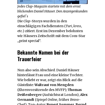
Jedes Clap-Magazin startete mit dem ernst
blickenden Daniel Häuser. Den Anzeigenkunden
gefiel´s
Die
Clap
-Storys wurden in den
einschlägigen Fachdiensten (
Turi
,
kress
,
etc.) zitiert. Erst im Dezember belohnten
wir Häusers Zeitschrift mit dem Com-Star
„print special“.
Bekannte Namen bei der
Trauerfeier
Nun also sein Abschied. Daniel Häuser
hinterlässt Frau und eine kleine Tochter.
Wie beliebt er war, zeigt ein Blick auf die
Gästeliste:
Waltraut von Mengden
(Ehrenvorsitzende des MVFP);
Thomas
Deißenberger
(Aufsichtsrat London),
Alex
Gernandt
(
Spiegel Online
, früher
Bravo
-
Chef), Top-Autor
Rupert Sommer,
Bernd