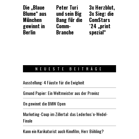
Die „Blaue
Peter Turi
3x Herzblut,
Blume“ aus
und sein Big
3x Sieg: die
München
Bang für die
ComStars
gewinnt in
Comm-
´24 „print
Berlin
Branche
spezial“
NEUESTE BEITRÄGE
Ausstellung: 4 Fäuste für die Ewigkeit
Gmund Papier: Ein Weltmeister aus der Provinz
On gewinnt die BMW Open
Marketing-Coup im Zillertal: das Lederhos´n-Wedel-
Finale
Kann ein Karikaturist auch Kinofilm, Herr Böhling?