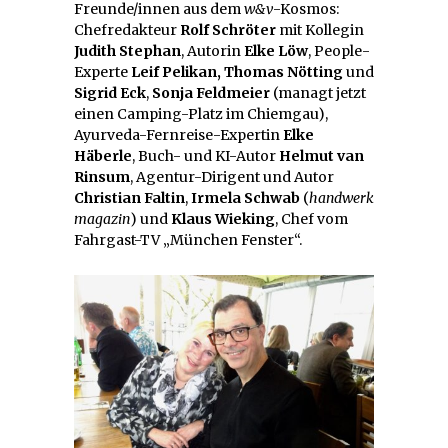
Freunde/innen aus dem
w&v
-Kosmos:
Chefredakteur
Rolf Schröter
mit Kollegin
Judith Stephan
, Autorin
Elke Löw
, People-
Experte
Leif Pelikan,
Thomas Nötting
und
Sigrid Eck
,
Sonja Feldmeier
(managt jetzt
einen Camping-Platz im Chiemgau),
Ayurveda-Fernreise-Expertin
Elke
Häberle
, Buch- und KI-Autor
Helmut van
Rinsum
, Agentur-Dirigent und Autor
Christian Faltin
,
Irmela Schwab
(
handwerk
magazin
) und
Klaus Wieking
, Chef vom
Fahrgast-TV „München Fenster“.