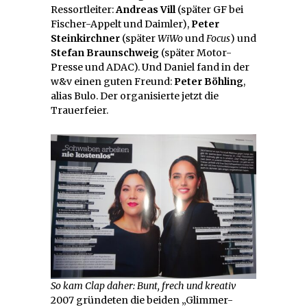
Ressortleiter:
Andreas Vill
(später GF bei
Fischer-Appelt und Daimler),
Peter
Steinkirchner
(später
WiWo
und
Focus
) und
Stefan Braunschweig
(später Motor-
Presse und ADAC). Und Daniel fand in der
w&v einen guten Freund:
Peter Böhling
,
alias Bulo. Der organisierte jetzt die
Trauerfeier.
So kam Clap daher: Bunt, frech und kreativ
2007 gründeten die beiden „Glimmer-