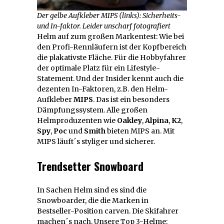
Der gelbe Aufkleber MIPS (links): Sicherheits-
und In-faktor. Leider unscharf fotografiert
Helm auf zum großen Markentest: Wie bei
den Profi-Rennläufern ist der Kopfbereich
die plakativste Fläche. Für die Hobbyfahrer
der optimale Platz für ein Lifestyle-
Statement. Und der Insider kennt auch die
dezenten In-Faktoren, z.B. den Helm-
Aufkleber
MIPS
. Das ist ein besonders
Dämpfungssystem. Alle großen
Helmproduzenten wie
Oakley
,
Alpina
,
K2
,
Spy
,
Poc
und
Smith
bieten MIPS an. Mit
MIPS läuft´s styliger und sicherer.
Trendsetter Snowboard
In Sachen Helm sind es sind die
Snowboarder, die die Marken in
Bestseller-Position carven. Die Skifahrer
machen´s nach. Unsere Top 3-Helme: