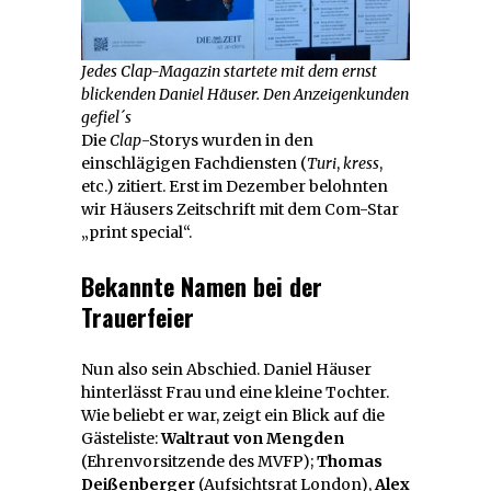
Jedes Clap-Magazin startete mit dem ernst
blickenden Daniel Häuser. Den Anzeigenkunden
gefiel´s
Die
Clap
-Storys wurden in den
einschlägigen Fachdiensten (
Turi
,
kress
,
etc.) zitiert. Erst im Dezember belohnten
wir Häusers Zeitschrift mit dem Com-Star
„print special“.
Bekannte Namen bei der
Trauerfeier
Nun also sein Abschied. Daniel Häuser
hinterlässt Frau und eine kleine Tochter.
Wie beliebt er war, zeigt ein Blick auf die
Gästeliste:
Waltraut von Mengden
(Ehrenvorsitzende des MVFP);
Thomas
Deißenberger
(Aufsichtsrat London),
Alex