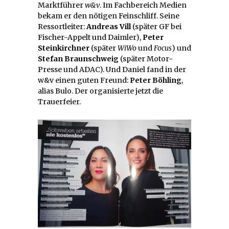
Marktführer
w&v
. Im Fachbereich Medien
bekam er den nötigen Feinschliff. Seine
Ressortleiter:
Andreas Vill
(später GF bei
Fischer-Appelt und Daimler),
Peter
Steinkirchner
(später
WiWo
und
Focus
) und
Stefan Braunschweig
(später Motor-
Presse und ADAC). Und Daniel fand in der
w&v einen guten Freund:
Peter Böhling
,
alias Bulo. Der organisierte jetzt die
Trauerfeier.