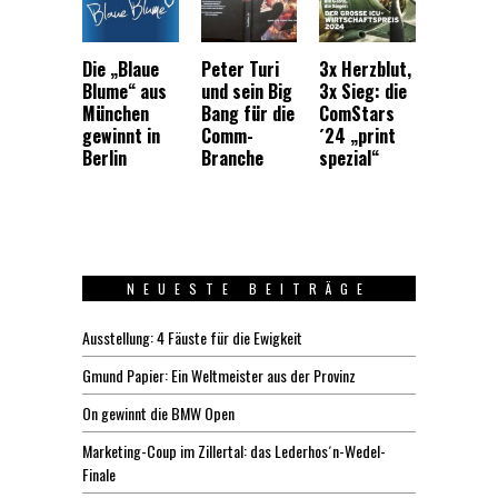
Die „Blaue
Peter Turi
3x Herzblut,
Blume“ aus
und sein Big
3x Sieg: die
München
Bang für die
ComStars
gewinnt in
Comm-
´24 „print
Berlin
Branche
spezial“
NEUESTE BEITRÄGE
Ausstellung: 4 Fäuste für die Ewigkeit
Gmund Papier: Ein Weltmeister aus der Provinz
On gewinnt die BMW Open
Marketing-Coup im Zillertal: das Lederhos´n-Wedel-
Finale