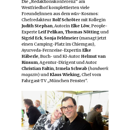
Die „Redaktionskonferenz“ am
Westfriedhof komplettierten viele
Freunde/innen aus dem
w&v
-Kosmos:
Chefredakteur
Rolf Schröter
mit Kollegin
Judith Stephan
, Autorin
Elke Löw
, People-
Experte
Leif Pelikan,
Thomas Nötting
und
Sigrid Eck
,
Sonja Feldmeier
(managt jetzt
einen Camping-Platz im Chiemgau),
Ayurveda-Fernreise-Expertin
Elke
Häberle
, Buch- und KI-Autor
Helmut van
Rinsum
, Agentur-Dirigent und Autor
Christian Faltin
,
Irmela Schwab
(
handwerk
magazin
) und
Klaus Wieking
, Chef vom
Fahrgast-TV „München Fenster“.