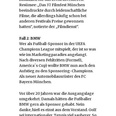
Resümee: „Das 37. Filmfest München
beeindruckte durch leidenschaftliche
Filme, die allerdings häufig schon bei
anderen Festivals Preise gewonnen
hatten“, notierte der „Filmdienst“.
Fall 2: BMW
Wer als Fußball-Sponsor in der UEFA
Champions League mitspielt, der ist so was
wie im Marketingparadies angelangt.
Nach diversen Fehltritten (Formel1,
America´s Cup) wollte BMW nun auch den
Aufstieg zu den Sponsoring-Champions.
Als neuer Automobilausrüster des FC
Bayern München.
Vor über 20 Jahren war die Ausgangslage
umgekehrt. Damals hätten die Fußballer
BMW gern als Sponsor gehabt. Nein
danke, hieß es einst aus dem Vorstand. Golf
sei internationaler, Tennis viel sauberer. So