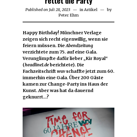
rettet die Party
Published on
Juli 28, 2023
Juli
in
Artikel
by
Peter Ehm
28,
2023
Happy Birthday! Münchner Verlage
zeigen sich recht eigenwillig, wenn sie
feiern müssen. Die
Abendzeitung
verzichtete zum 75. auf eine Gala.
Verunglimpfte dafür lieber „Kir Royal“
(
headline1.de
berichtete). Die
Fachzeitschrift
wuv
schaffte jetzt zum 60.
immerhin eine Gala. Über 200 Gäste
kamen zur Change-Party ins Haus der
Kunst. Aber was hat da dauernd
geknurrt…?