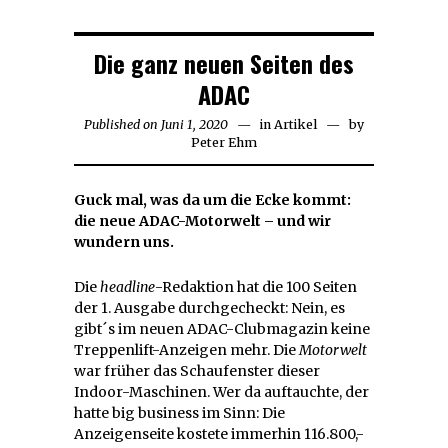
Die ganz neuen Seiten des
ADAC
Published on
Juni 1, 2020
Juni
in
Artikel
by
Peter Ehm
1,
2020
Guck mal, was da um die Ecke kommt:
die neue ADAC-Motorwelt – und wir
wundern uns.
Die
headline
-Redaktion hat die 100 Seiten
der 1. Ausgabe durchgecheckt: Nein, es
gibt´s im neuen ADAC-Clubmagazin keine
Treppenlift-Anzeigen mehr. Die
Motorwelt
war früher das Schaufenster dieser
Indoor-Maschinen. Wer da auftauchte, der
hatte big business im Sinn: Die
Anzeigenseite kostete immerhin 116.800,-