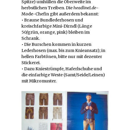
Spitze) umhüllen die Oberweite im
herbstlichen Treiben. Die
headline1.de
-
Mode-Chefin gibt außerdem bekannt:
• Braune Bundlederhosen und
kreischfarbige Mini-Dirndl (Länge
50/grün, orange, pink) bleiben im
Schrank.
• Die Burschen kommen in kurzen
Lederhosen (max. bis zum Knieansatz); in
hellen Farbtönen, bitte nur mit dezenter
Stickerei.
• Dazu Kniestrümpfe, Haferlschuhe und
die einfarbige Weste (Samt/Seide/Leinen)
mit Mikromuster.