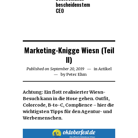
bescheidenstem
CEO
Marketing-Knigge Wiesn (Teil
II)
Published on
September 20, 2019
September
in
Artikel
by
Peter Ehm
22,
2019
Achtung: Ein flott realisierter Wiesn-
Besuch kann in die Hose gehen. Outfit,
Colorcode, B-to-C, Complience – hier die
wichtigsten Tipps für den Agentur- und
Werbemenschen.