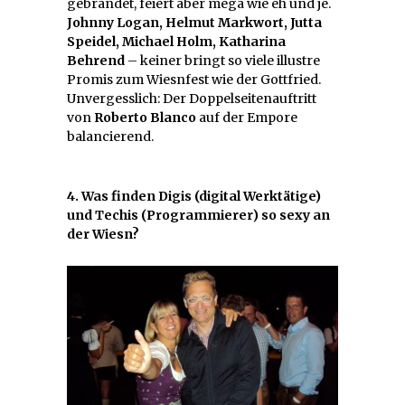
gebrandet, feiert aber mega wie eh und je.
Johnny Logan, Helmut Markwort, Jutta
Speidel, Michael Holm, Katharina
Behrend
– keiner bringt so viele illustre
Promis zum Wiesnfest wie der Gottfried.
Unvergesslich: Der Doppelseitenauftritt
von
Roberto Blanco
auf der Empore
balancierend.
4. Was finden Digis (digital Werktätige)
und Techis (Programmierer) so sexy an
der Wiesn?