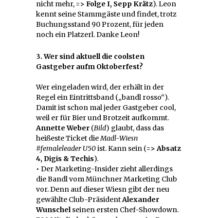
nicht mehr,
=> Folge I, Sepp Krätz
). Leon
kennt seine Stammgäste und findet, trotz
Buchungsstand 90 Prozent, für jeden
noch ein Platzerl. Danke Leon!
3. Wer sind aktuell die coolsten
Gastgeber aufm Oktoberfest?
Wer eingeladen wird, der erhält in der
Regel ein Eintrittsband („bandl rosso“).
Damit ist schon mal jeder Gastgeber cool,
weil er für Bier und Brotzeit aufkommt.
Annette Weber
(
Bild
) glaubt, dass das
heißeste Ticket die
Madl-Wiesn
#femaleleader U50
ist. Kann sein (
=> Absatz
4, Digis & Techis
).
•
Der Marketing-Insider zieht allerdings
die Bandl vom Münchner Marketing Club
vor. Denn auf dieser Wiesn gibt der neu
gewählte Club-Präsident
Alexander
Wunschel
seinen ersten Chef-Showdown.