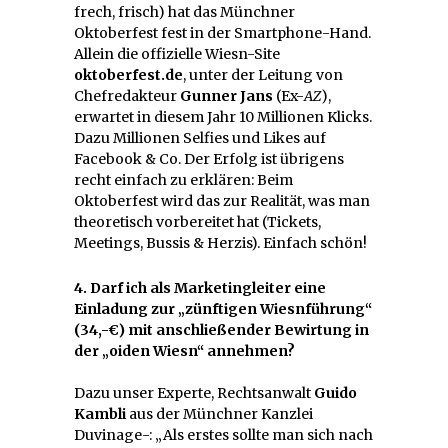
frech, frisch) hat das Münchner
Oktoberfest fest in der Smartphone-Hand.
Allein die offizielle Wiesn-Site
oktoberfest.de
, unter der Leitung von
Chefredakteur
Gunner Jans
(Ex-
AZ
),
erwartet in diesem Jahr 10 Millionen Klicks.
Dazu Millionen Selfies und Likes auf
Facebook & Co. Der Erfolg ist übrigens
recht einfach zu erklären: Beim
Oktoberfest wird das zur Realität, was man
theoretisch vorbereitet hat (Tickets,
Meetings, Bussis & Herzis). Einfach schön!
4. Darf ich als Marketingleiter eine
Einladung zur „zünftigen Wiesnführung“
(34,-€) mit anschließender Bewirtung in
der „oiden Wiesn“ annehmen?
Dazu unser Experte, Rechtsanwalt
Guido
Kambli
aus der Münchner Kanzlei
Duvinage-: „Als erstes sollte man sich nach