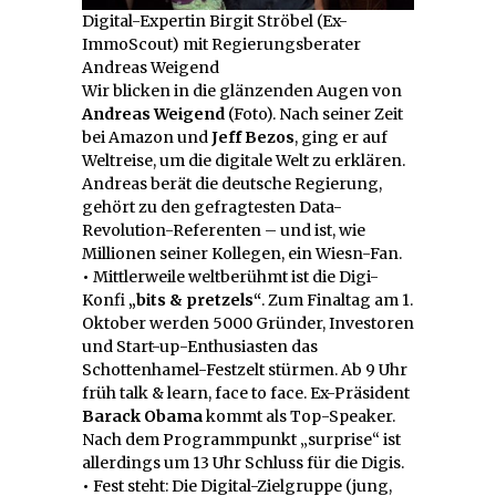
Digital-Expertin Birgit Ströbel (Ex-
ImmoScout) mit Regierungsberater
Andreas Weigend
Wir blicken in die glänzenden Augen von
Andreas Weigend
(Foto). Nach seiner Zeit
bei Amazon und
Jeff Bezos
, ging er auf
Weltreise, um die digitale Welt zu erklären.
Andreas berät die deutsche Regierung,
gehört zu den gefragtesten Data-
Revolution-Referenten – und ist, wie
Millionen seiner Kollegen, ein Wiesn-Fan.
•
Mittlerweile weltberühmt ist die Digi-
Konfi
„bits & pretzels“
. Zum Finaltag am 1.
Oktober werden 5000 Gründer, Investoren
und Start-up-Enthusiasten das
Schottenhamel-Festzelt stürmen. Ab 9 Uhr
früh talk & learn, face to face. Ex-Präsident
Barack Obama
kommt als Top-Speaker.
Nach dem Programmpunkt „surprise“ ist
allerdings um 13 Uhr Schluss für die Digis.
•
Fest steht: Die Digital-Zielgruppe (jung,