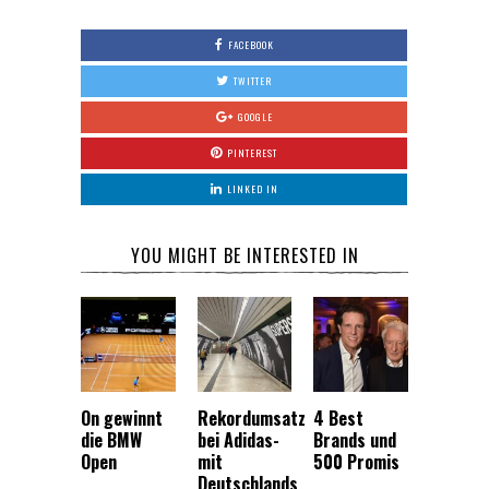
FACEBOOK
TWITTER
GOOGLE
PINTEREST
LINKED IN
YOU MIGHT BE INTERESTED IN
On gewinnt
Rekordumsatz
4 Best
die BMW
bei Adidas-
Brands und
Open
mit
500 Promis
Deutschlands