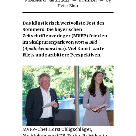
Published on
Juli 25, 2022
Juli
in
Artikel
by
Peter Ehm
27,
2022
Das künstlerisch wertvollste Fest des
Sommers: Die bayerischen
Zeitschriftenverleger (MVFP) feierten
im Skulpturenpark von
Wort & Bild
(
Apothekenumschau
). Viel Kunst, zarte
Filets und zartbittere Perspektiven.
MVFP-Chef Horst Ohligschläger,
Nachfolger von VZB-Turbo-Präsidentin