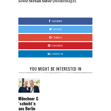
sowie
Stefan Sutor
(Medientage).
FACEBOOK
TWITTER
GOOGLE
PINTEREST
LINKED IN
YOU MIGHT BE INTERESTED IN
Münchner G
´schicht´n
aus Berlin