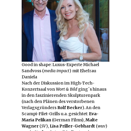
Good in shape: Luxus-Experte Michael
Sandvoss (
media impact
) mit Ehefrau
Daniela
Nach der Diskussion im High-Tech-
Konzertsaal von
Wort & Bild
ging´s hinaus
in den faszinierenden Skulpturenpark
(nach den Plänen des verstorbenen
Verlagsgründers
Rolf Becker
). An den
Scampi-Filet-Grills u.a. gesichtet:
Eva-
Maria Pelikan
(German Films),
Malte
Wagner
(
SV
),
Lisa Priller-Gebhardt
(
wuv
)