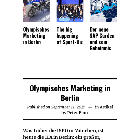
Olympisches
The big
Der neue
Marketing
happening
SAP Garden
in Berlin
of Sport-Biz
und sein
Geheimnis
Olympisches Marketing in
Berlin
Published on
September 11, 2025
September
in
Artikel
by
Peter Ehm
12,
2025
Was früher die ISPO in München, ist
heute die IFA in Berlin: ein großer,