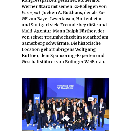
Kongressparkett gesichtet: Moderator
Werner Starz
mit seinen Ex-Kollegen von
Eurosport
,
Jochen A. Rotthaus
, der als Ex-
GF von Bayer Leverkusen, Hoffenheim
und Stuttgart viele Freunde begrüßte und
Multi-Agentur-Mann
Ralph Fürther
, der
von seiner Traumhochzeit im Moarhof am
Samerberg schwärmte. Die historische
Location gehört übrigens
Wolfgang
Kuffner,
dem Sponsoring-Experten und
Geschäftsführer von Erdinger Weißbräu.