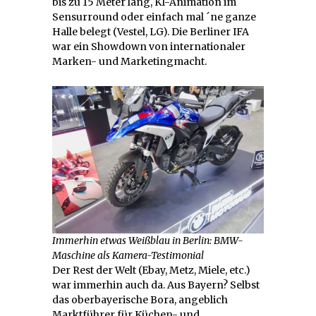
bis zu 15 Meter lang, KI-Animation im
Sensurround oder einfach mal ´ne ganze
Halle belegt (Vestel, LG). Die Berliner IFA
war ein Showdown von internationaler
Marken- und Marketingmacht.
Immerhin etwas Weißblau in Berlin: BMW-
Maschine als Kamera-Testimonial
Der Rest der Welt (Ebay, Metz, Miele, etc.)
war immerhin auch da. Aus Bayern? Selbst
das oberbayerische Bora, angeblich
Marktführer für Küchen- und