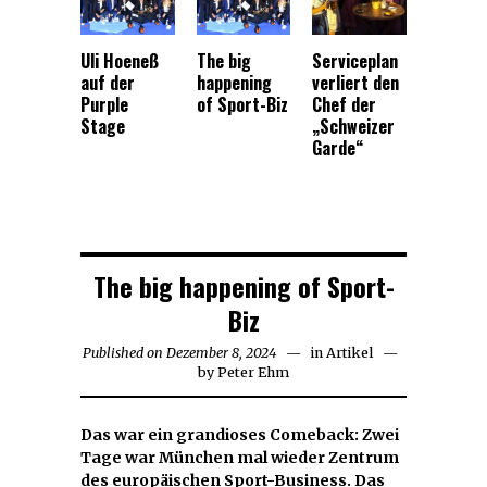
Uli Hoeneß
The big
Serviceplan
auf der
happening
verliert den
Purple
of Sport-Biz
Chef der
Stage
„Schweizer
Garde“
The big happening of Sport-
Biz
Published on
Dezember 8, 2024
Dezember
in
Artikel
by
Peter Ehm
8,
2024
Das war ein grandioses Comeback: Zwei
Tage war München mal wieder Zentrum
des europäischen Sport-Business. Das