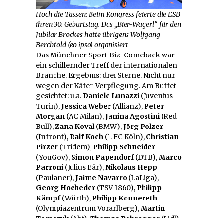
Hoch die Tassen: Beim Kongress feierte die ESB
ihren 30. Geburtstag. Das „Bier-Wagerl“ für den
Jubilar Brockes hatte übrigens Wolfgang
Berchtold (eo ipso) organisiert
Das Münchner Sport-Biz-Comeback war
ein schillernder Treff der internationalen
Branche. Ergebnis: drei Sterne. Nicht nur
wegen der Käfer-Verpflegung. Am Buffet
gesichtet: u.a.
Daniele Lunazzi
(Juventus
Turin),
Jessica Weber
(Allianz),
Peter
Morgan
(AC Milan),
Janina Agostini
(Red
Bull),
Zana Koval
(BMW),
Jörg Polzer
(Infront),
Ralf Koch
(1. FC Köln),
Christian
Pirzer
(Tridem),
Philipp Schneider
(YouGov),
Simon Papendorf
(DTB),
Marco
Parroni
(Julius Bär),
Nikolaus Hepp
(Paulaner),
Jaime Navarro
(LaLiga),
Georg Hocheder
(TSV 1860),
Philipp
Kämpf
(Würth),
Philipp Konnereth
(Olympiazentrum Vorarlberg),
Martin