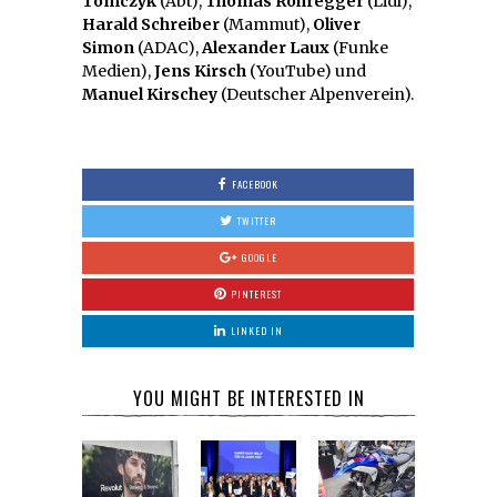
Tomczyk
(Abt),
Thomas Rohregger
(Lidl),
Harald Schreiber
(Mammut),
Oliver
Simon
(ADAC),
Alexander Laux
(Funke
Medien),
Jens Kirsch
(YouTube) und
Manuel Kirschey
(Deutscher Alpenverein).
FACEBOOK
TWITTER
GOOGLE
PINTEREST
LINKED IN
YOU MIGHT BE INTERESTED IN