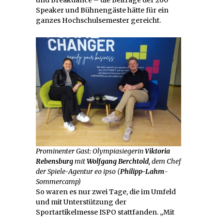
und Breakdance – die Beiträge der 260
Speaker und Bühnengäste hätte für ein
ganzes Hochschulsemester gereicht.
Prominenter Gast: Olympiasiegerin
Viktoria
Rebensburg
mit
Wolfgang Berchtold
, dem Chef
der Spiele-Agentur eo ipso (
Philipp-Lahm
-
Sommercamp)
So waren es nur zwei Tage, die im Umfeld
und mit Unterstützung der
Sportartikelmesse ISPO stattfanden. „Mit