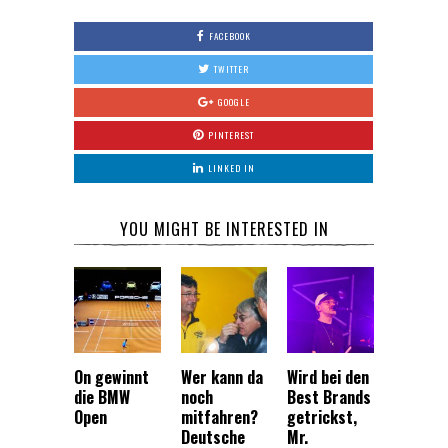
FACEBOOK
TWITTER
GOOGLE
PINTEREST
LINKED IN
YOU MIGHT BE INTERESTED IN
On gewinnt
Wer kann da
Wird bei den
die BMW
noch
Best Brands
Open
mitfahren?
getrickst,
Deutsche
Mr.