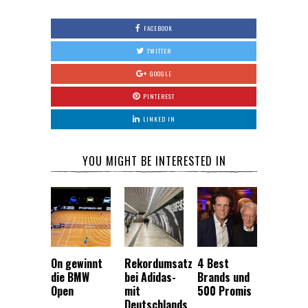
FACEBOOK
TWITTER
GOOGLE
PINTEREST
LINKED IN
YOU MIGHT BE INTERESTED IN
On gewinnt
Rekordumsatz
4 Best
die BMW
bei Adidas-
Brands und
Open
mit
500 Promis
Deutschlands