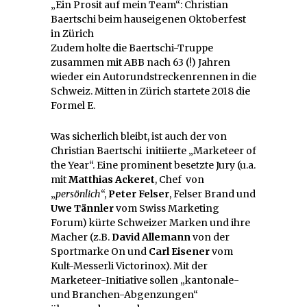
„Ein Prosit auf mein Team“: Christian
Baertschi beim hauseigenen Oktoberfest
in Zürich
Zudem holte die Baertschi-Truppe
zusammen mit ABB nach 63 (!) Jahren
wieder ein Autorundstreckenrennen in die
Schweiz. Mitten in Zürich startete 2018 die
Formel E.
Was sicherlich bleibt, ist auch der von
Christian Baertschi initiierte „Marketeer of
the Year“. Eine prominent besetzte Jury (u.a.
mit
Matthias Ackeret
, Chef von
„
persönlich
“,
Peter Felser
, Felser Brand und
Uwe Tännler
vom Swiss Marketing
Forum) kürte Schweizer Marken und ihre
Macher (z.B.
David Allemann
von der
Sportmarke On und
Carl Eisener
vom
Kult-Messerli Victorinox). Mit der
Marketeer-Initiative sollen „kantonale-
und Branchen-Abgenzungen“