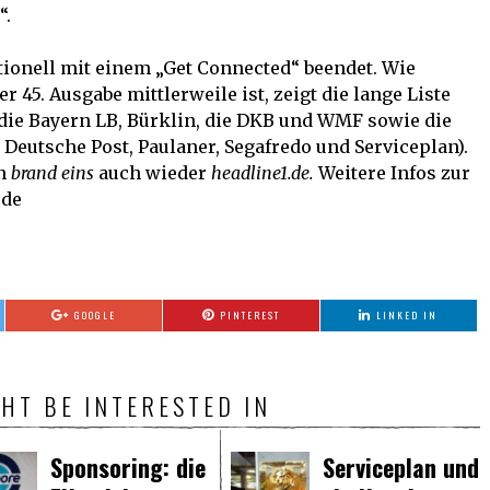
“.
tionell mit einem „Get Connected“ beendet. Wie
 45. Ausgabe mittlerweile ist, zeigt die lange Liste
 die Bayern LB, Bürklin, die DKB und WMF sowie die
Deutsche Post, Paulaner, Segafredo und Serviceplan).
en
brand eins
auch wieder
headline1.de.
Weitere Infos zur
.de
GOOGLE
PINTEREST
LINKED IN
HT BE INTERESTED IN
Sponsoring: die
Serviceplan und