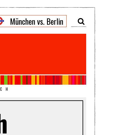
München vs. Berlin
ICH
h