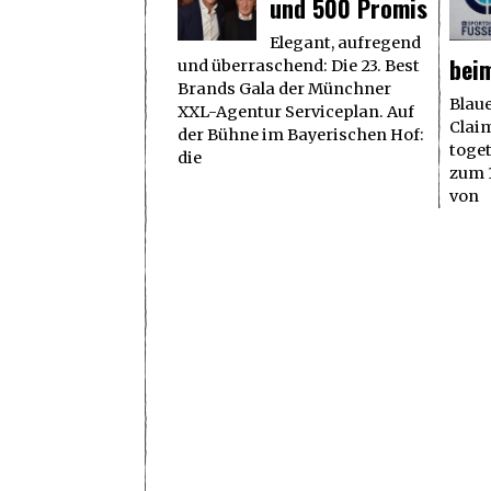
und 500 Promis
Elegant, aufregend
bei
und überraschend: Die 23. Best
Brands Gala der Münchner
Blau
XXL-Agentur Serviceplan. Auf
Clai
der Bühne im Bayerischen Hof:
toget
die
zum 1
von