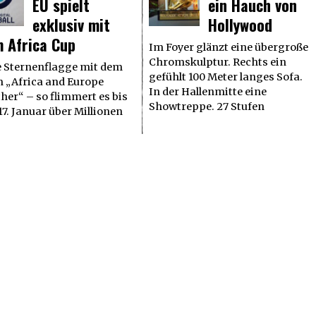
EU spielt
ein Hauch von
exklusiv mit
Hollywood
m Africa Cup
Im Foyer glänzt eine übergroße
Chromskulptur. Rechts ein
e Sternenflagge mit dem
gefühlt 100 Meter langes Sofa.
m „Africa and Europe
In der Hallenmitte eine
her“ – so flimmert es bis
Showtreppe. 27 Stufen
7. Januar über Millionen