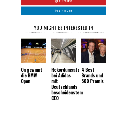
PINTEREST
LINKED IN
YOU MIGHT BE INTERESTED IN
On gewinnt
Rekordumsatz
4 Best
die BMW
bei Adidas-
Brands und
Open
mit
500 Promis
Deutschlands
bescheidenstem
CEO