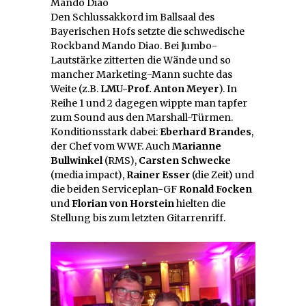
Mando Diao
Den Schlussakkord im Ballsaal des
Bayerischen Hofs setzte die schwedische
Rockband Mando Diao. Bei Jumbo-
Lautstärke zitterten die Wände und so
mancher Marketing-Mann suchte das
Weite (z.B.
LMU-Prof. Anton Meyer
). In
Reihe 1 und 2 dagegen wippte man tapfer
zum Sound aus den Marshall-Türmen.
Konditionsstark dabei:
Eberhard Brandes
,
der Chef vom WWF. Auch
Marianne
Bullwinkel
(RMS),
Carsten Schwecke
(media impact),
Rainer Esser
(die Zeit) und
die beiden Serviceplan-GF
Ronald Focken
und
Florian von Horstein
hielten die
Stellung bis zum letzten Gitarrenriff.