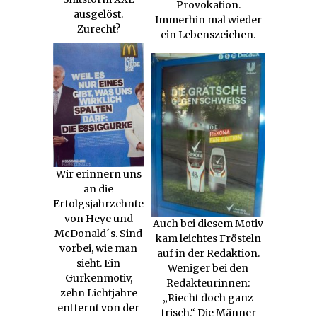
Provokation.
ausgelöst.
Immerhin mal wieder
Zurecht?
ein Lebenszeichen.
Wir erinnern uns
an die
Erfolgsjahrzehnte
von Heye und
Auch bei diesem Motiv
McDonald´s. Sind
kam leichtes Frösteln
vorbei, wie man
auf in der Redaktion.
sieht. Ein
Weniger bei den
Gurkenmotiv,
Redakteurinnen:
zehn Lichtjahre
„Riecht doch ganz
entfernt von der
frisch.“ Die Männer