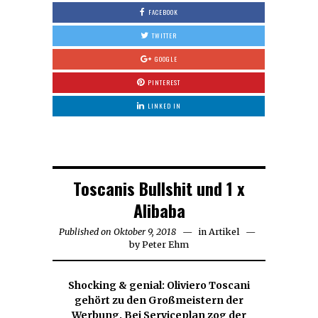
FACEBOOK
TWITTER
GOOGLE
PINTEREST
LINKED IN
Toscanis Bullshit und 1 x
Alibaba
Published on
Oktober 9, 2018
Oktober
in
Artikel
by
Peter Ehm
29,
2018
Shocking & genial: Oliviero Toscani
gehört zu den Großmeistern der
Werbung. Bei Serviceplan zog der