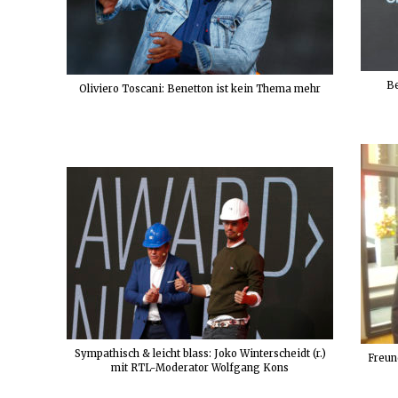
Be
Oliviero Toscani: Benetton ist kein Thema mehr
Sympathisch & leicht blass: Joko Winterscheidt (r.)
Freun
mit RTL-Moderator Wolfgang Kons