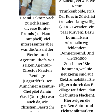
Abzocke, verwüstete
Natur,
Trunkenbolde, etc.).
Der Kurs in Zürich ist
Promi-Faktor: Nach
trotzdem langweilig
Zürich kamen
(2 XXL-Geraden, ein
diverse Bunte-
paar Kurven). Dazu
Promis (u.a. Naomi
kommt: kein
Campbell). Viel
Adrenalin wg.
interessanter aber
fehlendem
war die Anzahl der
Donnersound. Und
Werbe- und
die 150.000
Agentur-Chefs. Wir
Zuschauer? Sie
zeigen Agentur-
kommen, weil sie
Director Karsten
neugierig sind auf
Bentlage
Elektromobilität. Sie
(Lagardére). Der
pilgern durch das E-
Münchner Agentur-
Village (auf dem Plan
Chefpilot Armin
die bunten Flächen).
Gastl (Outright) war
Hier zeigen die
auch da, wie
großen Auto- und
Christian Baertschi
Elektronikmarken