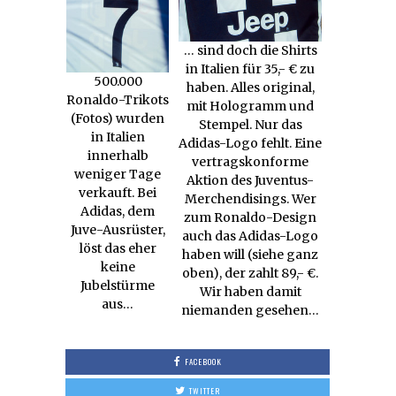
… sind doch die Shirts
in Italien für 35,- € zu
500.000
haben. Alles original,
Ronaldo-Trikots
mit Hologramm und
(Fotos) wurden
Stempel. Nur das
in Italien
Adidas-Logo fehlt. Eine
innerhalb
vertragskonforme
weniger Tage
Aktion des Juventus-
verkauft. Bei
Merchendisings. Wer
Adidas, dem
zum Ronaldo-Design
Juve-Ausrüster,
auch das Adidas-Logo
löst das eher
haben will (siehe ganz
keine
oben), der zahlt 89,- €.
Jubelstürme
Wir haben damit
aus…
niemanden gesehen…
FACEBOOK
TWITTER