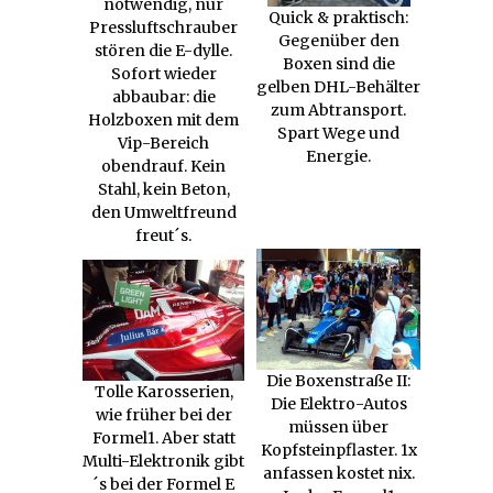
notwendig, nur
Quick & praktisch:
Pressluftschrauber
Gegenüber den
stören die E-dylle.
Boxen sind die
Sofort wieder
gelben DHL-Behälter
abbaubar: die
zum Abtransport.
Holzboxen mit dem
Spart Wege und
Vip-Bereich
Energie.
obendrauf. Kein
Stahl, kein Beton,
den Umweltfreund
freut´s.
Die Boxenstraße II:
Tolle Karosserien,
Die Elektro-Autos
wie früher bei der
müssen über
Formel1. Aber statt
Kopfsteinpflaster. 1x
Multi-Elektronik gibt
anfassen kostet nix.
´s bei der Formel E