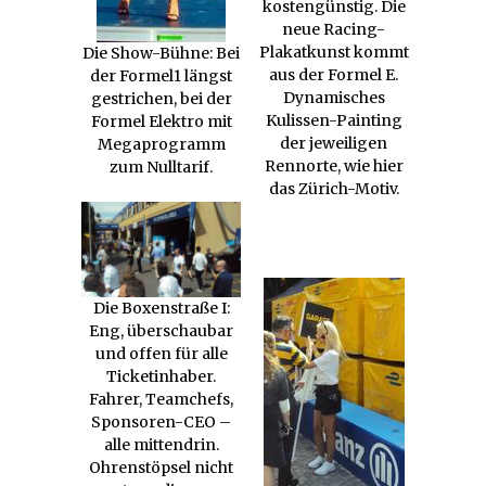
kostengünstig. Die
neue Racing-
Plakatkunst kommt
Die Show-Bühne: Bei
aus der Formel E.
der Formel1 längst
Dynamisches
gestrichen, bei der
Kulissen-Painting
Formel Elektro mit
der jeweiligen
Megaprogramm
Rennorte, wie hier
zum Nulltarif.
das Zürich-Motiv.
Die Boxenstraße I:
Eng, überschaubar
und offen für alle
Ticketinhaber.
Fahrer, Teamchefs,
Sponsoren-CEO –
alle mittendrin.
Ohrenstöpsel nicht