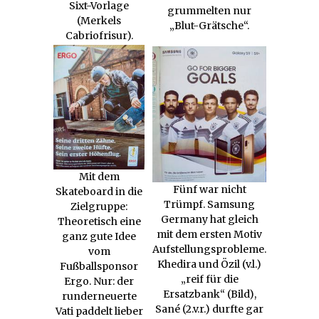
Sixt-Vorlage
grummelten nur
(Merkels
„Blut-Grätsche“.
Cabriofrisur).
Mit dem
Fünf war nicht
Skateboard in die
Trümpf. Samsung
Zielgruppe:
Germany hat gleich
Theoretisch eine
mit dem ersten Motiv
ganz gute Idee
Aufstellungsprobleme.
vom
Khedira und Özil (v.l.)
Fußballsponsor
„reif für die
Ergo. Nur: der
Ersatzbank“ (Bild),
runderneuerte
Sané (2.v.r.) durfte gar
Vati paddelt lieber