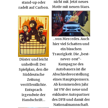
nicht mit. Jetzt neues
stand-up oder
Motiv mit neuen Stars.
radelt auf Carbon.
…von Mercedes. Auch
hier viel Schatten und
ein bisschen
Traurigkeit. Die „best-
never-rest“-
Düster und leicht
Kampagne des
unheilvoll: Der
Autobauers ist die
Spielplan, den die
Abschiedsvorstellung
Süddeutsche
eines Hauptsponsors.
Zeitung
Ab kommenden Jahr
veröffentlichte.
ist VW der neue und
Entsprach
exklusive Autopartner
irgendwie der
des DFB und damit der
Handschrift…
Nationalmannschaft.