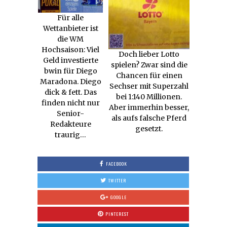
Für alle
Wettanbieter ist
die WM
Hochsaison: Viel
Doch lieber Lotto
Geld investierte
spielen? Zwar sind die
bwin für Diego
Chancen für einen
Maradona. Diego
Sechser mit Superzahl
dick & fett. Das
bei 1:140 Millionen.
finden nicht nur
Aber immerhin besser,
Senior-
als aufs falsche Pferd
Redakteure
gesetzt.
traurig…
FACEBOOK
TWITTER
GOOGLE
PINTEREST