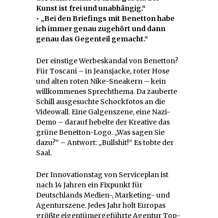
Kunst ist frei und unabhängig.“
• „Bei den Briefings mit Benetton habe
ich immer genau zugehört und dann
genau das Gegenteil gemacht.“
Der einstige Werbeskandal von Benetton?
Für Toscani – in Jeansjacke, roter Hose
und alten roten Nike-Sneakern – kein
willkommenes Sprechthema. Da zauberte
Schill ausgesuchte Schockfotos an die
Videowall. Eine Galgenszene, eine Nazi-
Demo – darauf hebelte der Kreative das
grüne Benetton-Logo. „Was sagen Sie
dazu?“ – Antwort: „Bullshit!“ Es tobte der
Saal.
Der Innovationstag von Serviceplan ist
nach 14 Jahren ein Fixpunkt für
Deutschlands Medien-, Marketing- und
Agenturszene. Jedes Jahr holt Europas
größte eigentümergeführte Agentur Top-