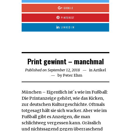
GOOGLE
PINTEREST
LINKED IN
Print gewinnt – manchmal
Published on
September 12, 2018
September
in
Artikel
by
Peter Ehm
20,
2018
München – Eigentlich ist´s wie im Fußball:
Die Printanzeige gehört, wie das Kicken,
zur deutschen Kulturgeschichte. Oftmals
totgesagt hält sie sich wacker. Aber wie im
Fußball gibt es Anzeigen, die man
schlichtweg vergessen kann. Grässlich
und nichtssagend gegen überraschend