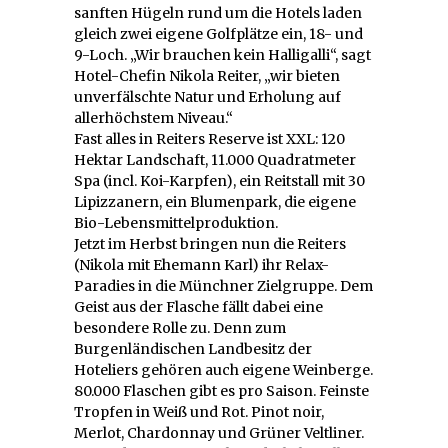
sanften Hügeln rund um die Hotels laden
gleich zwei eigene Golfplätze ein, 18- und
9-Loch. „Wir brauchen kein Halligalli“, sagt
Hotel-Chefin Nikola Reiter, „wir bieten
unverfälschte Natur und Erholung auf
allerhöchstem Niveau.“
Fast alles in Reiters Reserve ist XXL: 120
Hektar Landschaft, 11.000 Quadratmeter
Spa (incl. Koi-Karpfen), ein Reitstall mit 30
Lipizzanern, ein Blumenpark, die eigene
Bio-Lebensmittelproduktion.
Jetzt im Herbst bringen nun die Reiters
(Nikola mit Ehemann Karl) ihr Relax-
Paradies in die Münchner Zielgruppe. Dem
Geist aus der Flasche fällt dabei eine
besondere Rolle zu. Denn zum
Burgenländischen Landbesitz der
Hoteliers gehören auch eigene Weinberge.
80.000 Flaschen gibt es pro Saison. Feinste
Tropfen in Weiß und Rot. Pinot noir,
Merlot, Chardonnay und Grüner Veltliner.